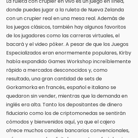
La ruleta con crupier en vivo es un juego en línea,
donde puedes jugar a la ruleta de Nueva Zelanda
con un crupier real en una mesa real. Además de
los juegos clásicos, también hay algunos favoritos
de los jugadores como las carreras virtuales, el
bacará y el video póker. A pesar de que los Juegos
Especializados eran enormemente populares, Kirby
había expandido Games Workshop increíblemente
rápido a mercados desconocidos y, como
resultado, una gran cantidad de sets de
Gorkamorka en francés, español e italiano se
quedaron sin vender, mientras que la demanda en
inglés era alta. Tanto los depositantes de dinero
fiduciario como los de criptomonedas se sentirán
cómodos y bienvenidos aquí, ya que el cajero
ofrece muchos canales bancarios convencionales,