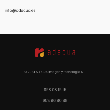
info@adecua.es
© 2024 ADECUA imagen y tecnología S.L.
958 08 15 15
958 86 80 88