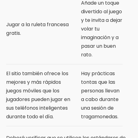
Añade un toque
divertido al juego
y te invita a dejar
Jugar a la ruleta francesa
volar tu
gratis.
imaginación y a
pasar un buen
rato.
El sitio también ofrece los
Hay prácticas
mejores y más rápidos
tontas que las
juegos móviles que los
personas llevan
jugadores pueden jugar en
a cabo durante
sus teléfonos inteligentes
una sesión de
durante todo el día.
tragamonedas.
Deberá verificar que se utilicen los estándares de