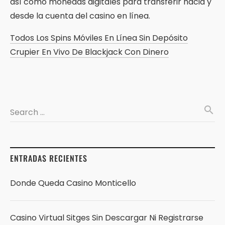
así como monedas digitales para transferir hacia y
desde la cuenta del casino en línea.
Todos Los Spins Móviles En Línea Sin Depósito
Crupier En Vivo De Blackjack Con Dinero
search
Search …
ENTRADAS RECIENTES
Donde Queda Casino Monticello
Casino Virtual Sitges Sin Descargar Ni Registrarse