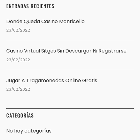
ENTRADAS RECIENTES
Donde Queda Casino Monticello
23/02/2022
Casino Virtual Sitges Sin Descargar Ni Registrarse
23/02/2022
Jugar A Tragamonedas Online Gratis
23/02/2022
CATEGORÍAS
No hay categorías