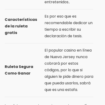
entretenidos..
Es por eso que es
Características
recomendable dedicar un
de la ruleta
tiempo a escribir su
gratis
declaración de tesis.
El popular casino en línea
de Nueva Jersey nunca
cobrará por estos
Ruleta Segura
códigos, por lo que si
Como Ganar
alguien le pide dinero para
que pueda usarlos, sabrá
que es una estafa.