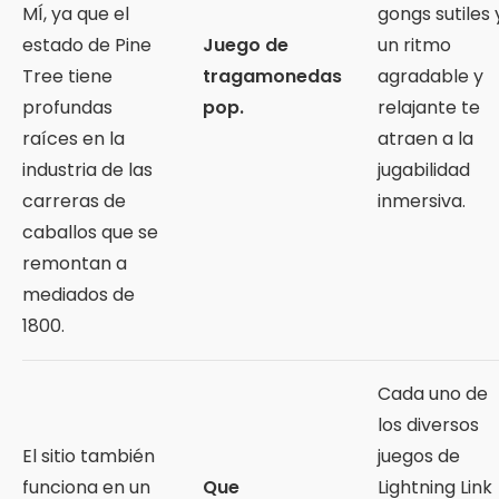
MÍ, ya que el
gongs sutiles 
estado de Pine
Juego de
un ritmo
Tree tiene
tragamonedas
agradable y
profundas
pop.
relajante te
raíces en la
atraen a la
industria de las
jugabilidad
carreras de
inmersiva.
caballos que se
remontan a
mediados de
1800.
Cada uno de
los diversos
El sitio también
juegos de
funciona en un
Que
Lightning Link