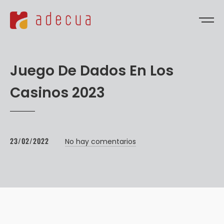
Juego De Dados En Los
Casinos 2023
23/02/2022
No hay comentarios