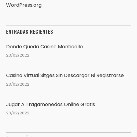
WordPress.org
ENTRADAS RECIENTES
Donde Queda Casino Monticello
23/02/2022
Casino Virtual Sitges Sin Descargar Ni Registrarse
23/02/2022
Jugar A Tragamonedas Online Gratis
23/02/2022