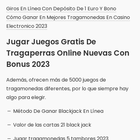
Giros En Línea Con Depósito De 1 Euro Y Bono
Cómo Ganar En Mejores Tragamonedas En Casino
Electronico 2023
Jugar Juegos Gratis De
Tragaperras Online Nuevas Con
Bonus 2023
Además, ofrecen más de 5000 juegos de
tragamonedas diferentes, por lo que siempre hay
algo para elegir.
Método De Ganar Blackjack En Línea
Valor de las cartas 21 black jack
Jugar tragamonedas 5 tambores 2023