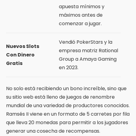
apuesta mínimos y
máximos antes de
comenzar a jugar.
Vendió PokerStars y la
Nuevos Slots
empresa matriz Rational
Con Dinero
Group a Amaya Gaming
Gratis
en 2023.
No solo está recibiendo un bono increíble, sino que
su sitio web está lleno de juegos de renombre
mundial de una variedad de productores conocidos.
Ramsés II viene en un formato de 5 carretes por fila
que lleva 20 monedas para permitir a los jugadores
generar una cosecha de recompensas.