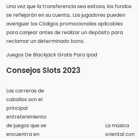
Una vez que la transferencia sea exitosa, los fondos
se reflejarán en su cuenta.. Los jugadores pueden
averiguar los Códigos promocionales aplicables
para canjear antes de realizar un depósito para
reclamar un determinado bono.
Juegos De Blackjack Gratis Para Ipad
Consejos Slots 2023
Las carreras de
caballos son el
principal
entretenimiento
de juegos que se
La música
encuentra en
oriental con