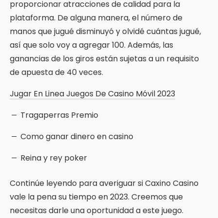
proporcionar atracciones de calidad para la
plataforma. De alguna manera, el número de
manos que jugué disminuyó y olvidé cuántas jugué,
así que solo voy a agregar 100. Además, las
ganancias de los giros están sujetas a un requisito
de apuesta de 40 veces.
Jugar En Linea Juegos De Casino Móvil 2023
Tragaperras Premio
Como ganar dinero en casino
Reina y rey poker
Continúe leyendo para averiguar si Caxino Casino
vale la pena su tiempo en 2023. Creemos que
necesitas darle una oportunidad a este juego.