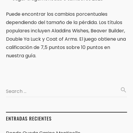
Puede encontrar los cambios porcentuales
dependiendo del tamaño de la pérdida. Los títulos
populares incluyen Aladdins Wishes, Beaver Builder,
Double Ya Luck y Coat of Arms. El juego obtiene una
calificación de 7,5 puntos sobre 10 puntos en
nuestra guía.
search
Search …
ENTRADAS RECIENTES