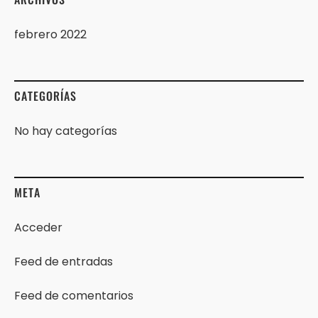
febrero 2022
CATEGORÍAS
No hay categorías
META
Acceder
Feed de entradas
Feed de comentarios