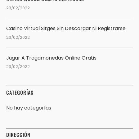
23/02/2022
Casino Virtual Sitges Sin Descargar Ni Registrarse
23/02/2022
Jugar A Tragamonedas Online Gratis
23/02/2022
CATEGORÍAS
No hay categorías
DIRECCIÓN