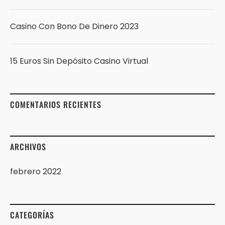
Casino Con Bono De Dinero 2023
15 Euros Sin Depósito Casino Virtual
COMENTARIOS RECIENTES
ARCHIVOS
febrero 2022
CATEGORÍAS