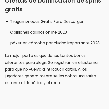
Ofertas de bonificación de spins
gratis
Tragamonedas Gratis Para Descargar
Opiniones casinos online 2023
póker en córdoba por ciudad importante 2023
La mejor parte es que tienes tantos bonos
diferentes para elegir. Se registran en el sistema
para que no vuelva a introducir datos. A los
jugadores generalmente se les cobra una tarifa
durante el depósito y el retiro.