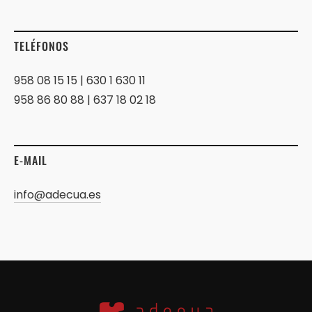
TELÉFONOS
958 08 15 15 | 630 1 630 11
958 86 80 88 | 637 18 02 18
E-MAIL
info@adecua.es