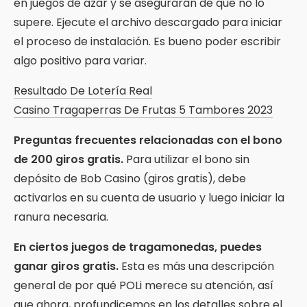
en juegos de azar y se asegurarán de que no lo
supere. Ejecute el archivo descargado para iniciar
el proceso de instalación. Es bueno poder escribir
algo positivo para variar.
Resultado De Lotería Real
Casino Tragaperras De Frutas 5 Tambores 2023
Preguntas frecuentes relacionadas con el bono
de 200 giros gratis.
Para utilizar el bono sin
depósito de Bob Casino (giros gratis), debe
activarlos en su cuenta de usuario y luego iniciar la
ranura necesaria.
En ciertos juegos de tragamonedas, puedes
ganar giros gratis.
Esta es más una descripción
general de por qué POLi merece su atención, así
que ahora, profundicemos en los detalles sobre el