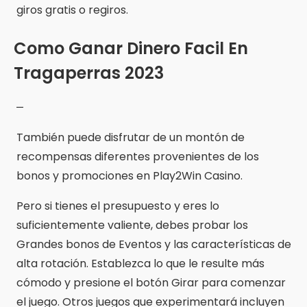
giros gratis o regiros.
Como Ganar Dinero Facil En
Tragaperras 2023
También puede disfrutar de un montón de
recompensas diferentes provenientes de los
bonos y promociones en Play2Win Casino.
Pero si tienes el presupuesto y eres lo
suficientemente valiente, debes probar los
Grandes bonos de Eventos y las características de
alta rotación. Establezca lo que le resulte más
cómodo y presione el botón Girar para comenzar
el juego. Otros juegos que experimentará incluyen