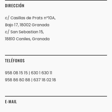
DIRECCIÓN
c/ Casillas de Prats nº10A,
Bajo 17, 18002 Granada
c/ San Sebastian 15,
18810 Caniles, Granada
TELÉFONOS
958 08 15 15 | 630 1 630 11
958 86 80 88 | 637 18 02 18
E-MAIL