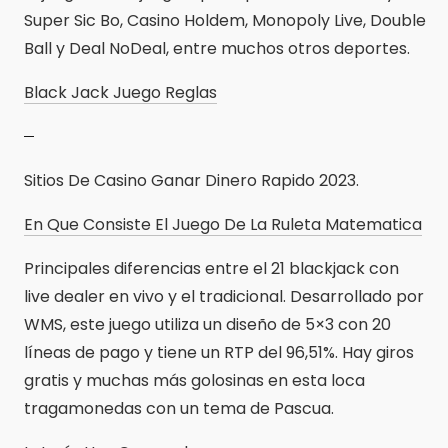
Super Sic Bo, Casino Holdem, Monopoly Live, Double
Ball y Deal NoDeal, entre muchos otros deportes.
Black Jack Juego Reglas
Sitios De Casino Ganar Dinero Rapido 2023.
En Que Consiste El Juego De La Ruleta Matematica
Principales diferencias entre el 21 blackjack con
live dealer en vivo y el tradicional. Desarrollado por
WMS, este juego utiliza un diseño de 5×3 con 20
líneas de pago y tiene un RTP del 96,51%. Hay giros
gratis y muchas más golosinas en esta loca
tragamonedas con un tema de Pascua.