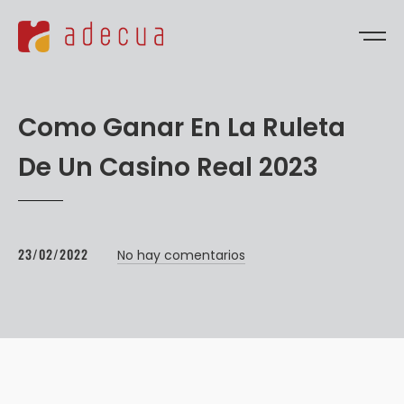
Como Ganar En La Ruleta
De Un Casino Real 2023
23/02/2022
No hay comentarios