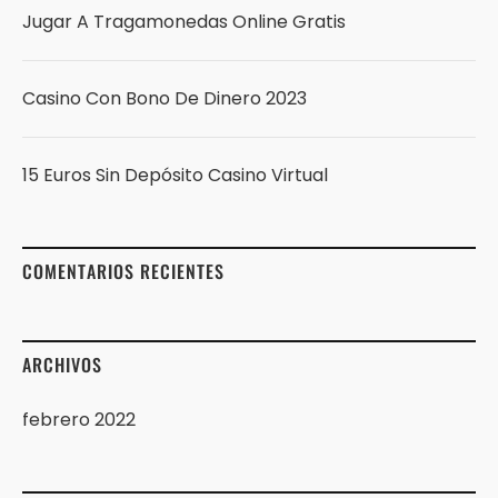
Jugar A Tragamonedas Online Gratis
Casino Con Bono De Dinero 2023
15 Euros Sin Depósito Casino Virtual
COMENTARIOS RECIENTES
ARCHIVOS
febrero 2022