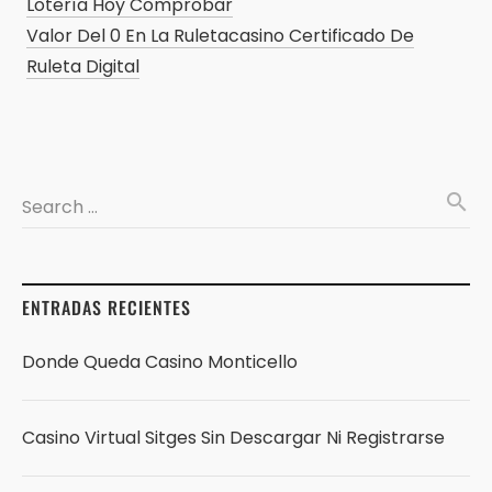
Lotería Hoy Comprobar
Valor Del 0 En La Ruletacasino Certificado De
Ruleta Digital
search
Search …
ENTRADAS RECIENTES
Donde Queda Casino Monticello
Casino Virtual Sitges Sin Descargar Ni Registrarse