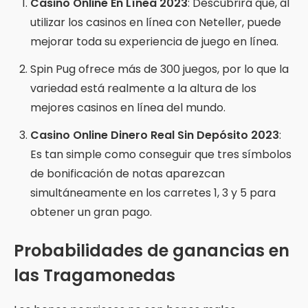
Casino Online En Línea 2023
: Descubrirá que, al
utilizar los casinos en línea con Neteller, puede
mejorar toda su experiencia de juego en línea.
Spin Pug ofrece más de 300 juegos, por lo que la
variedad está realmente a la altura de los
mejores casinos en línea del mundo.
Casino Online Dinero Real Sin Depósito 2023
:
Es tan simple como conseguir que tres símbolos
de bonificación de notas aparezcan
simultáneamente en los carretes 1, 3 y 5 para
obtener un gran pago.
Probabilidades de ganancias en
las Tragamonedas