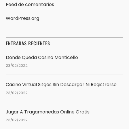
Feed de comentarios
WordPress.org
ENTRADAS RECIENTES
Donde Queda Casino Monticello
23/02/2022
Casino Virtual Sitges Sin Descargar Ni Registrarse
23/02/2022
Jugar A Tragamonedas Online Gratis
23/02/2022