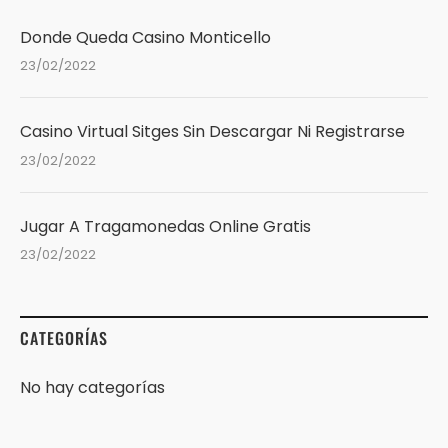
Donde Queda Casino Monticello
23/02/2022
Casino Virtual Sitges Sin Descargar Ni Registrarse
23/02/2022
Jugar A Tragamonedas Online Gratis
23/02/2022
CATEGORÍAS
No hay categorías