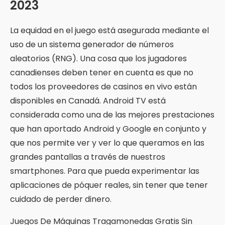
2023
La equidad en el juego está asegurada mediante el
uso de un sistema generador de números
aleatorios (RNG). Una cosa que los jugadores
canadienses deben tener en cuenta es que no
todos los proveedores de casinos en vivo están
disponibles en Canadá. Android TV está
considerada como una de las mejores prestaciones
que han aportado Android y Google en conjunto y
que nos permite ver y ver lo que queramos en las
grandes pantallas a través de nuestros
smartphones. Para que pueda experimentar las
aplicaciones de póquer reales, sin tener que tener
cuidado de perder dinero.
Juegos De Máquinas Tragamonedas Gratis Sin