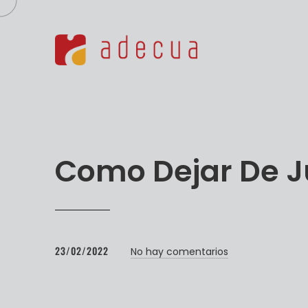
Como Dejar De 
23/02/2022
No hay comentarios