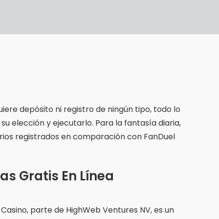
ere depósito ni registro de ningún tipo, todo lo
su elección y ejecutarlo. Para la fantasía diaria,
arios registrados en comparación con FanDuel
 Gratis En Línea
 Casino, parte de HighWeb Ventures NV, es un