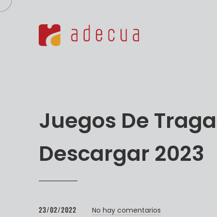
Juegos De Traga
Descargar 2023
23/02/2022
No hay comentarios