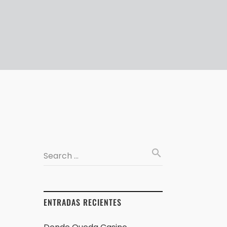
search
Search …
ENTRADAS RECIENTES