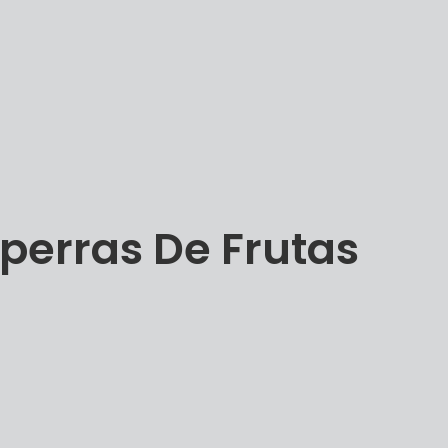
perras De Frutas