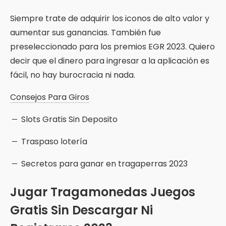
Siempre trate de adquirir los iconos de alto valor y
aumentar sus ganancias.
También fue
preseleccionado para los premios EGR 2023.
Quiero
decir que el dinero para ingresar a la aplicación es
fácil, no hay burocracia ni nada.
Consejos Para Giros
Slots Gratis Sin Deposito
Traspaso lotería
Secretos para ganar en tragaperras 2023
Jugar Tragamonedas Juegos
Gratis Sin Descargar Ni