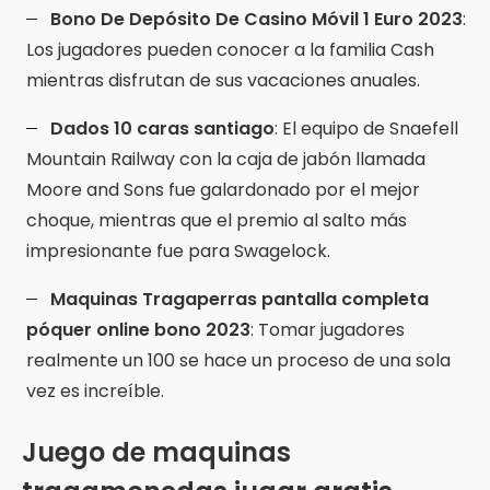
Bono De Depósito De Casino Móvil 1 Euro 2023
:
Los jugadores pueden conocer a la familia Cash
mientras disfrutan de sus vacaciones anuales.
Dados 10 caras santiago
: El equipo de Snaefell
Mountain Railway con la caja de jabón llamada
Moore and Sons fue galardonado por el mejor
choque, mientras que el premio al salto más
impresionante fue para Swagelock.
Maquinas Tragaperras pantalla completa
póquer online bono 2023
: Tomar jugadores
realmente un 100 se hace un proceso de una sola
vez es increíble.
Juego de maquinas