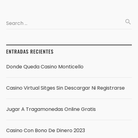
search
Search …
ENTRADAS RECIENTES
Donde Queda Casino Monticello
Casino Virtual Sitges Sin Descargar Ni Registrarse
Jugar A Tragamonedas Online Gratis
Casino Con Bono De Dinero 2023