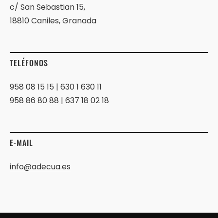
c/ San Sebastian 15,
18810 Caniles, Granada
TELÉFONOS
958 08 15 15 | 630 1 630 11
958 86 80 88 | 637 18 02 18
E-MAIL
info@adecua.es