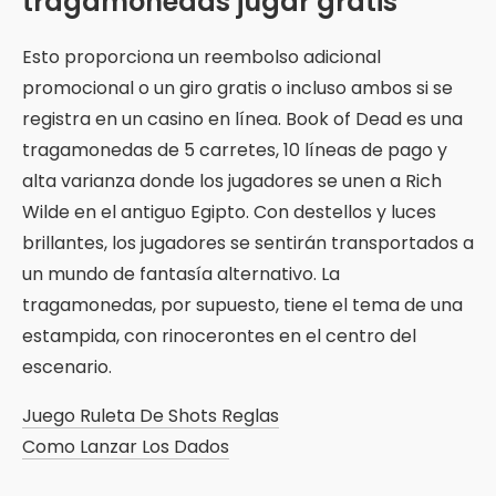
tragamonedas jugar gratis
Esto proporciona un reembolso adicional
promocional o un giro gratis o incluso ambos si se
registra en un casino en línea. Book of Dead es una
tragamonedas de 5 carretes, 10 líneas de pago y
alta varianza donde los jugadores se unen a Rich
Wilde en el antiguo Egipto. Con destellos y luces
brillantes, los jugadores se sentirán transportados a
un mundo de fantasía alternativo. La
tragamonedas, por supuesto, tiene el tema de una
estampida, con rinocerontes en el centro del
escenario.
Juego Ruleta De Shots Reglas
Como Lanzar Los Dados