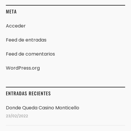
META
Acceder
Feed de entradas
Feed de comentarios
WordPress.org
ENTRADAS RECIENTES
Donde Queda Casino Monticello
23/02/2022