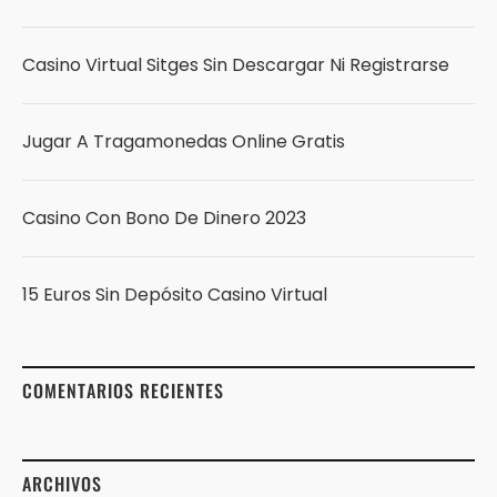
Casino Virtual Sitges Sin Descargar Ni Registrarse
Jugar A Tragamonedas Online Gratis
Casino Con Bono De Dinero 2023
15 Euros Sin Depósito Casino Virtual
COMENTARIOS RECIENTES
ARCHIVOS