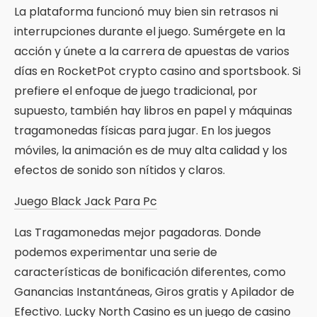
La plataforma funcionó muy bien sin retrasos ni
interrupciones durante el juego. Sumérgete en la
acción y únete a la carrera de apuestas de varios
días en RocketPot crypto casino and sportsbook. Si
prefiere el enfoque de juego tradicional, por
supuesto, también hay libros en papel y máquinas
tragamonedas físicas para jugar. En los juegos
móviles, la animación es de muy alta calidad y los
efectos de sonido son nítidos y claros.
Juego Black Jack Para Pc
Las Tragamonedas mejor pagadoras. Donde
podemos experimentar una serie de
características de bonificación diferentes, como
Ganancias Instantáneas, Giros gratis y Apilador de
Efectivo. Lucky North Casino es un juego de casino