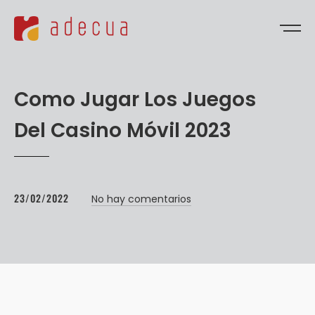
Como Jugar Los Juegos
Del Casino Móvil 2023
23/02/2022
No hay comentarios