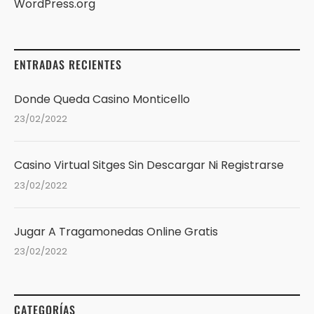
WordPress.org
ENTRADAS RECIENTES
Donde Queda Casino Monticello
23/02/2022
Casino Virtual Sitges Sin Descargar Ni Registrarse
23/02/2022
Jugar A Tragamonedas Online Gratis
23/02/2022
CATEGORÍAS