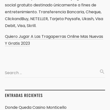
social gratuito destinado únicamente a fines de
entretenimiento. Transferencia Bancaria, Cheque,
ClickandBuy, NETELLER, Tarjeta Paysafe, Ukash, Visa
Debit, Visa, Skrill.
Quiero Jugar A Las Tragaperras Online Mas Nuevas
Y Gratis 2023
search
Search …
ENTRADAS RECIENTES
Donde Queda Casino Monticello