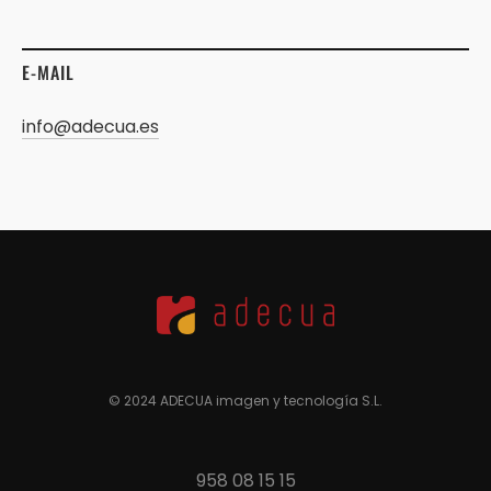
E-MAIL
info@adecua.es
© 2024 ADECUA imagen y tecnología S.L.
958 08 15 15