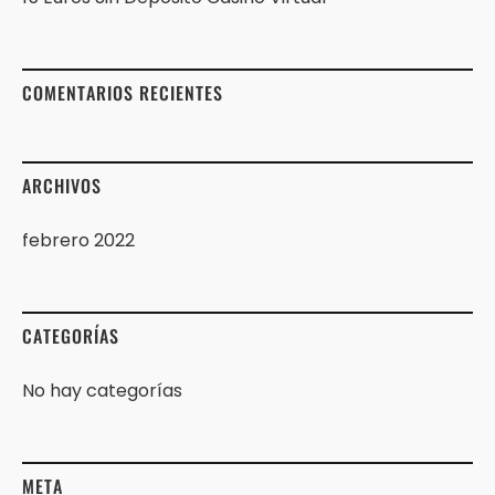
COMENTARIOS RECIENTES
ARCHIVOS
febrero 2022
CATEGORÍAS
No hay categorías
META