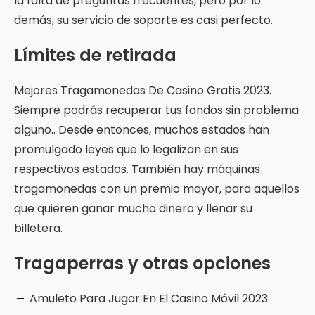
la falta de preguntas frecuentes, pero por lo
demás, su servicio de soporte es casi perfecto.
Límites de retirada
Mejores Tragamonedas De Casino Gratis 2023.
Siempre podrás recuperar tus fondos sin problema
alguno.. Desde entonces, muchos estados han
promulgado leyes que lo legalizan en sus
respectivos estados. También hay máquinas
tragamonedas con un premio mayor, para aquellos
que quieren ganar mucho dinero y llenar su
billetera.
Tragaperras y otras opciones
Amuleto Para Jugar En El Casino Móvil 2023