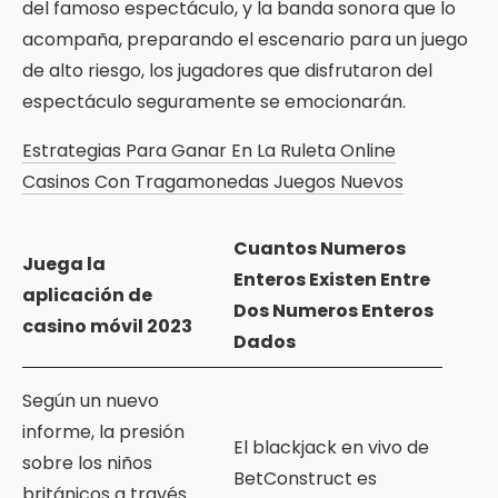
del famoso espectáculo, y la banda sonora que lo
acompaña, preparando el escenario para un juego
de alto riesgo, los jugadores que disfrutaron del
espectáculo seguramente se emocionarán.
Estrategias Para Ganar En La Ruleta Online
Casinos Con Tragamonedas Juegos Nuevos
Cuantos Numeros
Juega la
Enteros Existen Entre
aplicación de
Dos Numeros Enteros
casino móvil 2023
Dados
Según un nuevo
informe, la presión
El blackjack en vivo de
sobre los niños
BetConstruct es
británicos a través