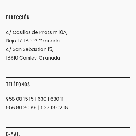
DIRECCIÓN
c/ Casillas de Prats nº10A,
Bajo 17, 18002 Granada
c/ San Sebastian 15,
18810 Caniles, Granada
TELÉFONOS
958 08 15 15 | 630 1 630 11
958 86 80 88 | 637 18 02 18
E-MAIL