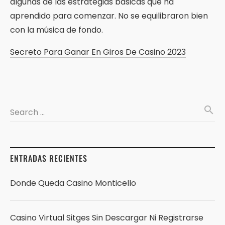
algunas de las estrategias básicas que ha
aprendido para comenzar. No se equilibraron bien
con la música de fondo.
Secreto Para Ganar En Giros De Casino 2023
search
Search …
ENTRADAS RECIENTES
Donde Queda Casino Monticello
Casino Virtual Sitges Sin Descargar Ni Registrarse