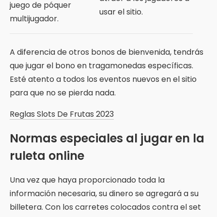
juego de póquer
usar el sitio.
multijugador.
A diferencia de otros bonos de bienvenida, tendrás
que jugar el bono en tragamonedas específicas.
Esté atento a todos los eventos nuevos en el sitio
para que no se pierda nada.
Reglas Slots De Frutas 2023
Normas especiales al jugar en la
ruleta online
Una vez que haya proporcionado toda la
información necesaria, su dinero se agregará a su
billetera. Con los carretes colocados contra el set