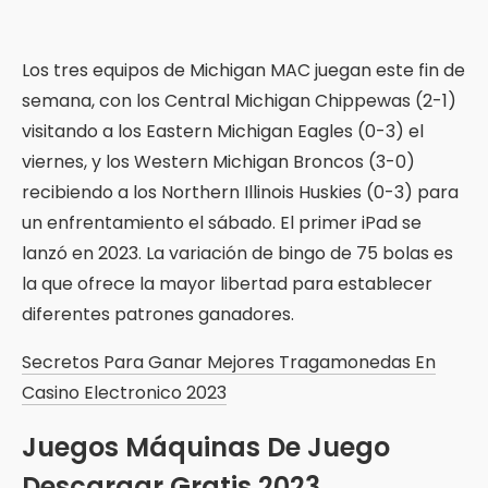
Los tres equipos de Michigan MAC juegan este fin de
semana, con los Central Michigan Chippewas (2-1)
visitando a los Eastern Michigan Eagles (0-3) el
viernes, y los Western Michigan Broncos (3-0)
recibiendo a los Northern Illinois Huskies (0-3) para
un enfrentamiento el sábado. El primer iPad se
lanzó en 2023. La variación de bingo de 75 bolas es
la que ofrece la mayor libertad para establecer
diferentes patrones ganadores.
Secretos Para Ganar Mejores Tragamonedas En
Casino Electronico 2023
Juegos Máquinas De Juego
Descargar Gratis 2023