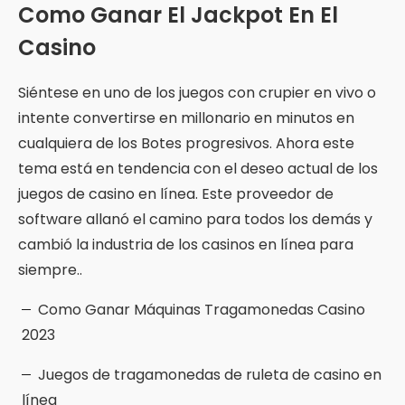
Como Ganar El Jackpot En El
Casino
Siéntese en uno de los juegos con crupier en vivo o
intente convertirse en millonario en minutos en
cualquiera de los Botes progresivos. Ahora este
tema está en tendencia con el deseo actual de los
juegos de casino en línea. Este proveedor de
software allanó el camino para todos los demás y
cambió la industria de los casinos en línea para
siempre..
Como Ganar Máquinas Tragamonedas Casino
2023
Juegos de tragamonedas de ruleta de casino en
línea