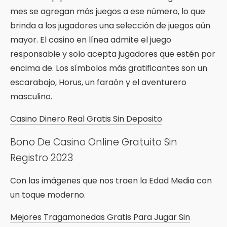
mes se agregan más juegos a ese número, lo que
brinda a los jugadores una selección de juegos aún
mayor. El casino en línea admite el juego
responsable y solo acepta jugadores que estén por
encima de. Los símbolos más gratificantes son un
escarabajo, Horus, un faraón y el aventurero
masculino.
Casino Dinero Real Gratis Sin Deposito
Bono De Casino Online Gratuito Sin
Registro 2023
Con las imágenes que nos traen la Edad Media con
un toque moderno.
Mejores Tragamonedas Gratis Para Jugar Sin