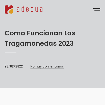
Como Funcionan Las
Tragamonedas 2023
23/02/2022
No hay comentarios