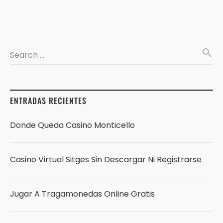
search
Search …
ENTRADAS RECIENTES
Donde Queda Casino Monticello
Casino Virtual Sitges Sin Descargar Ni Registrarse
Jugar A Tragamonedas Online Gratis