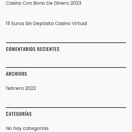
Casino Con Bono De Dinero 2023
15 Euros Sin Depósito Casino Virtual
COMENTARIOS RECIENTES
ARCHIVOS
febrero 2022
CATEGORÍAS
No hay categorías