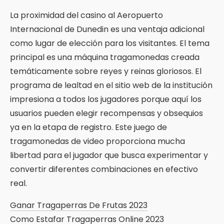
La proximidad del casino al Aeropuerto
Internacional de Dunedin es una ventaja adicional
como lugar de elección para los visitantes. El tema
principal es una máquina tragamonedas creada
temáticamente sobre reyes y reinas gloriosos. El
programa de lealtad en el sitio web de la institución
impresiona a todos los jugadores porque aquí los
usuarios pueden elegir recompensas y obsequios
ya en la etapa de registro. Este juego de
tragamonedas de video proporciona mucha
libertad para el jugador que busca experimentar y
convertir diferentes combinaciones en efectivo
real.
Ganar Tragaperras De Frutas 2023
Como Estafar Tragaperras Online 2023