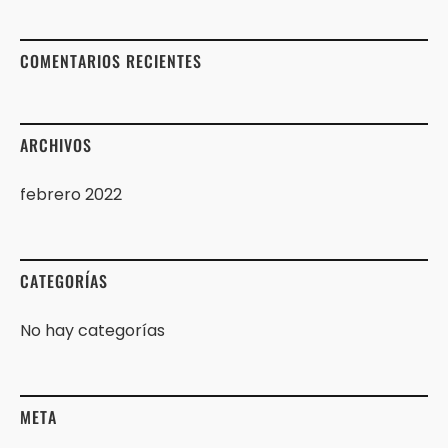
COMENTARIOS RECIENTES
ARCHIVOS
febrero 2022
CATEGORÍAS
No hay categorías
META