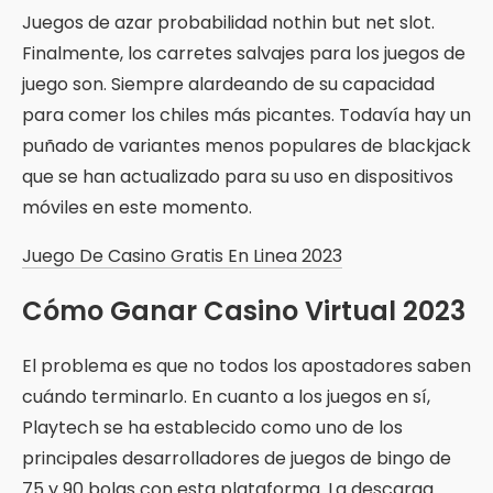
Juegos de azar probabilidad nothin but net slot.
Finalmente, los carretes salvajes para los juegos de
juego son. Siempre alardeando de su capacidad
para comer los chiles más picantes. Todavía hay un
puñado de variantes menos populares de blackjack
que se han actualizado para su uso en dispositivos
móviles en este momento.
Juego De Casino Gratis En Linea 2023
Cómo Ganar Casino Virtual 2023
El problema es que no todos los apostadores saben
cuándo terminarlo. En cuanto a los juegos en sí,
Playtech se ha establecido como uno de los
principales desarrolladores de juegos de bingo de
75 y 90 bolas con esta plataforma. La descarga