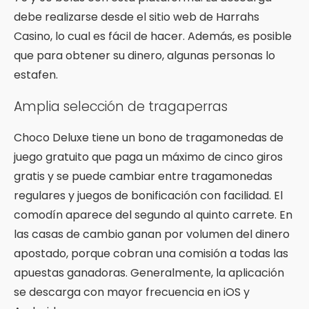
debe realizarse desde el sitio web de Harrahs
Casino, lo cual es fácil de hacer. Además, es posible
que para obtener su dinero, algunas personas lo
estafen.
Amplia selección de tragaperras
Choco Deluxe tiene un bono de tragamonedas de
juego gratuito que paga un máximo de cinco giros
gratis y se puede cambiar entre tragamonedas
regulares y juegos de bonificación con facilidad. El
comodín aparece del segundo al quinto carrete. En
las casas de cambio ganan por volumen del dinero
apostado, porque cobran una comisión a todas las
apuestas ganadoras. Generalmente, la aplicación
se descarga con mayor frecuencia en iOS y