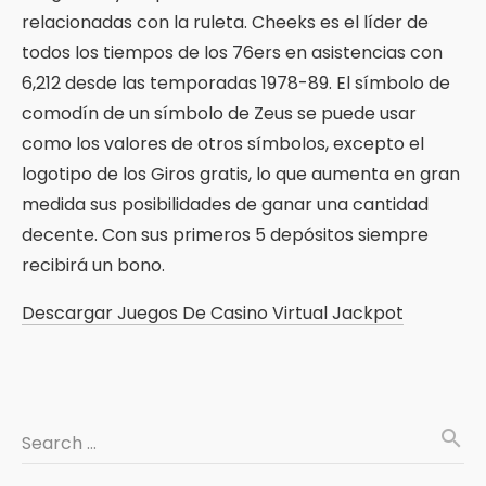
relacionadas con la ruleta. Cheeks es el líder de
todos los tiempos de los 76ers en asistencias con
6,212 desde las temporadas 1978-89. El símbolo de
comodín de un símbolo de Zeus se puede usar
como los valores de otros símbolos, excepto el
logotipo de los Giros gratis, lo que aumenta en gran
medida sus posibilidades de ganar una cantidad
decente. Con sus primeros 5 depósitos siempre
recibirá un bono.
Descargar Juegos De Casino Virtual Jackpot
search
Search …