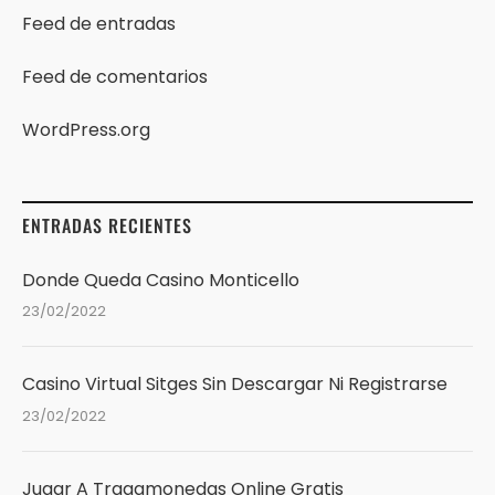
Feed de entradas
Feed de comentarios
WordPress.org
ENTRADAS RECIENTES
Donde Queda Casino Monticello
23/02/2022
Casino Virtual Sitges Sin Descargar Ni Registrarse
23/02/2022
Jugar A Tragamonedas Online Gratis