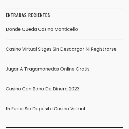
ENTRADAS RECIENTES
Donde Queda Casino Monticello
Casino Virtual Sitges Sin Descargar Ni Registrarse
Jugar A Tragamonedas Online Gratis
Casino Con Bono De Dinero 2023
15 Euros Sin Depósito Casino Virtual