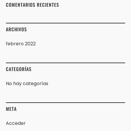
COMENTARIOS RECIENTES
ARCHIVOS
febrero 2022
CATEGORÍAS
No hay categorías
META
Acceder