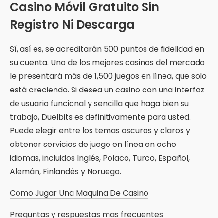
Casino Móvil Gratuito Sin
Registro Ni Descarga
Sí, así es, se acreditarán 500 puntos de fidelidad en
su cuenta. Uno de los mejores casinos del mercado
le presentará más de 1,500 juegos en línea, que solo
está creciendo. Si desea un casino con una interfaz
de usuario funcional y sencilla que haga bien su
trabajo, Duelbits es definitivamente para usted.
Puede elegir entre los temas oscuros y claros y
obtener servicios de juego en línea en ocho
idiomas, incluidos Inglés, Polaco, Turco, Español,
Alemán, Finlandés y Noruego.
Como Jugar Una Maquina De Casino
Preguntas y respuestas mas frecuentes