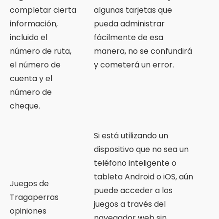
completar cierta
algunas tarjetas que
información,
pueda administrar
incluido el
fácilmente de esa
número de ruta,
manera, no se confundirá
el número de
y cometerá un error.
cuenta y el
número de
cheque.
Si está utilizando un
dispositivo que no sea un
teléfono inteligente o
tableta Android o iOS, aún
Juegos de
puede acceder a los
Tragaperras
juegos a través del
opiniones
navegador web sin