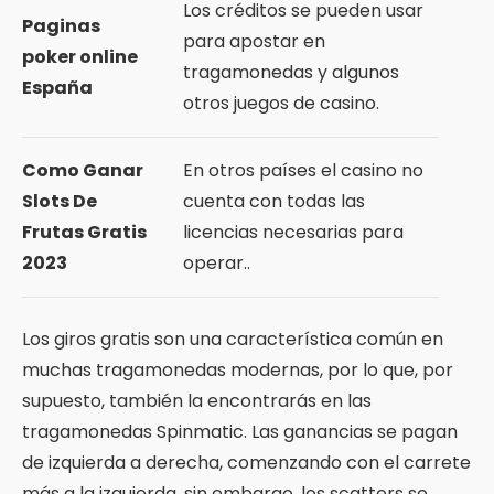
Los créditos se pueden usar
Paginas
para apostar en
poker online
tragamonedas y algunos
España
otros juegos de casino.
Como Ganar
En otros países el casino no
Slots De
cuenta con todas las
Frutas Gratis
licencias necesarias para
2023
operar..
Los giros gratis son una característica común en
muchas tragamonedas modernas, por lo que, por
supuesto, también la encontrarás en las
tragamonedas Spinmatic. Las ganancias se pagan
de izquierda a derecha, comenzando con el carrete
más a la izquierda, sin embargo, los scatters se