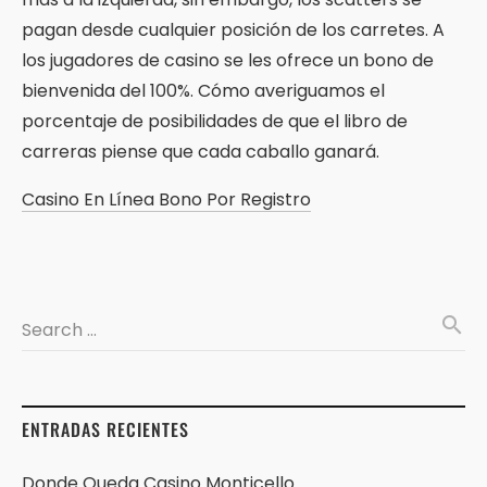
pagan desde cualquier posición de los carretes. A
los jugadores de casino se les ofrece un bono de
bienvenida del 100%. Cómo averiguamos el
porcentaje de posibilidades de que el libro de
carreras piense que cada caballo ganará.
Casino En Línea Bono Por Registro
search
Search …
ENTRADAS RECIENTES
Donde Queda Casino Monticello