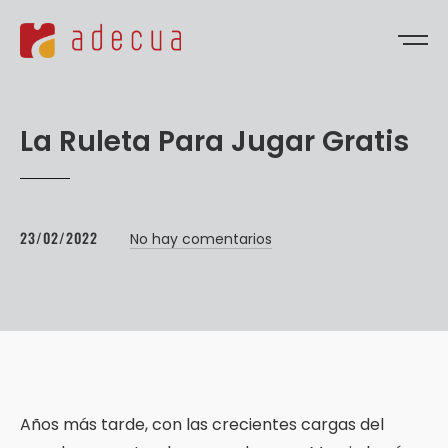
La Ruleta Para Jugar Gratis
23/02/2022
No hay comentarios
Años más tarde, con las crecientes cargas del