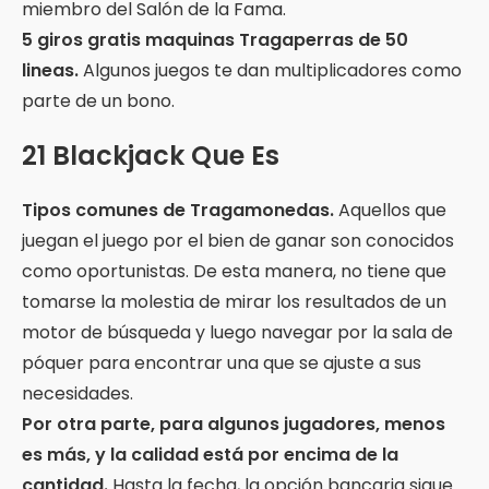
miembro del Salón de la Fama.
5 giros gratis maquinas Tragaperras de 50
lineas.
Algunos juegos te dan multiplicadores como
parte de un bono.
21 Blackjack Que Es
Tipos comunes de Tragamonedas.
Aquellos que
juegan el juego por el bien de ganar son conocidos
como oportunistas. De esta manera, no tiene que
tomarse la molestia de mirar los resultados de un
motor de búsqueda y luego navegar por la sala de
póquer para encontrar una que se ajuste a sus
necesidades.
Por otra parte, para algunos jugadores, menos
es más, y la calidad está por encima de la
cantidad.
Hasta la fecha, la opción bancaria sigue