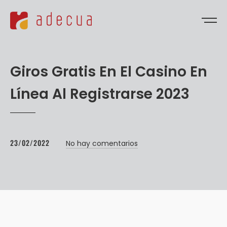
Giros Gratis En El Casino En
Línea Al Registrarse 2023
23/02/2022
No hay comentarios