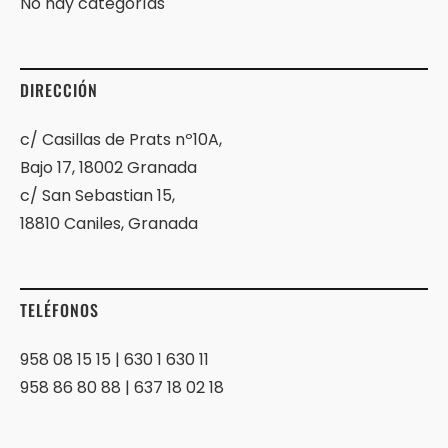
No hay categorías
DIRECCIÓN
c/ Casillas de Prats nº10A,
Bajo 17, 18002 Granada
c/ San Sebastian 15,
18810 Caniles, Granada
TELÉFONOS
958 08 15 15 | 630 1 630 11
958 86 80 88 | 637 18 02 18