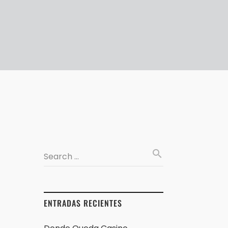
search
Search …
ENTRADAS RECIENTES