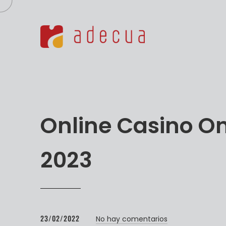
Online Casino On
2023
23/02/2022
No hay comentarios