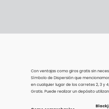
Con ventajas como giros gratis sin neces
Símbolo de Dispersión que mencionamos,
en cualquier lugar de los carretes 2, 3 y 
Gratis. Puede realizar un depósito utiliza
Black