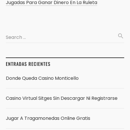
Jugadas Para Ganar Dinero En La Ruleta
search
Search …
ENTRADAS RECIENTES
Donde Queda Casino Monticello
Casino Virtual Sitges Sin Descargar Ni Registrarse
Jugar A Tragamonedas Online Gratis