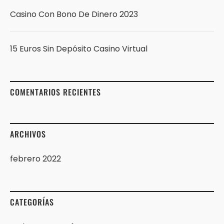
Casino Con Bono De Dinero 2023
15 Euros Sin Depósito Casino Virtual
COMENTARIOS RECIENTES
ARCHIVOS
febrero 2022
CATEGORÍAS