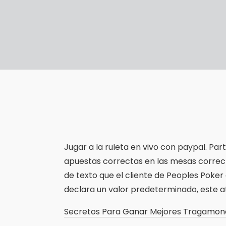
Jugar a la ruleta en vivo con paypal. Part
apuestas correctas en las mesas correc
de texto que el cliente de Peoples Poke
declara un valor predeterminado, este atr
Secretos Para Ganar Mejores Tragamone