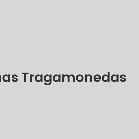
nas Tragamonedas