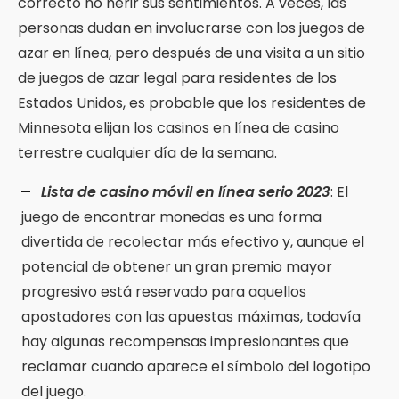
correcto no herir sus sentimientos. A veces, las
personas dudan en involucrarse con los juegos de
azar en línea, pero después de una visita a un sitio
de juegos de azar legal para residentes de los
Estados Unidos, es probable que los residentes de
Minnesota elijan los casinos en línea de casino
terrestre cualquier día de la semana.
Lista de casino móvil en línea serio 2023
: El
juego de encontrar monedas es una forma
divertida de recolectar más efectivo y, aunque el
potencial de obtener un gran premio mayor
progresivo está reservado para aquellos
apostadores con las apuestas máximas, todavía
hay algunas recompensas impresionantes que
reclamar cuando aparece el símbolo del logotipo
del juego.