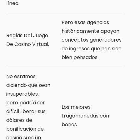
línea.
Pero esas agencias
históricamente apoyan
Reglas Del Juego
conceptos generadores
De Casino Virtual.
de ingresos que han sido
bien pensados.
No estamos
diciendo que sean
insuperables,
pero podría ser
Los mejores
difícil liberar sus
tragamonedas con
dólares de
bonos.
bonificación de
casino si es un