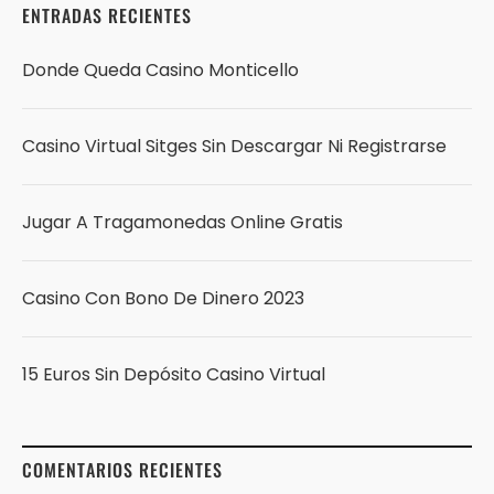
ENTRADAS RECIENTES
Donde Queda Casino Monticello
Casino Virtual Sitges Sin Descargar Ni Registrarse
Jugar A Tragamonedas Online Gratis
Casino Con Bono De Dinero 2023
15 Euros Sin Depósito Casino Virtual
COMENTARIOS RECIENTES