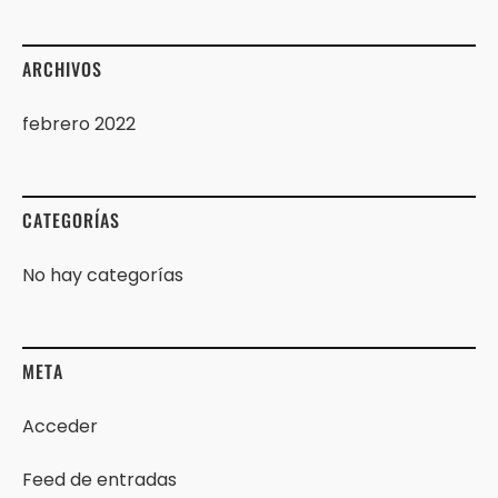
ARCHIVOS
febrero 2022
CATEGORÍAS
No hay categorías
META
Acceder
Feed de entradas