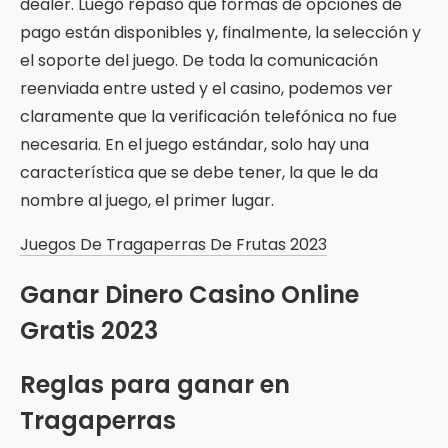
dealer. Luego repaso qué formas de opciones de
pago están disponibles y, finalmente, la selección y
el soporte del juego. De toda la comunicación
reenviada entre usted y el casino, podemos ver
claramente que la verificación telefónica no fue
necesaria. En el juego estándar, solo hay una
característica que se debe tener, la que le da
nombre al juego, el primer lugar.
Juegos De Tragaperras De Frutas 2023
Ganar Dinero Casino Online
Gratis 2023
Reglas para ganar en
Tragaperras