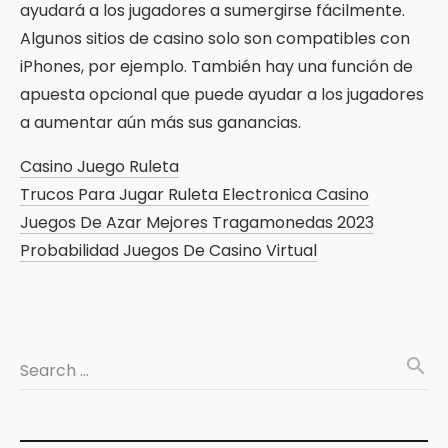
ayudará a los jugadores a sumergirse fácilmente.
Algunos sitios de casino solo son compatibles con
iPhones, por ejemplo. También hay una función de
apuesta opcional que puede ayudar a los jugadores
a aumentar aún más sus ganancias.
Casino Juego Ruleta
Trucos Para Jugar Ruleta Electronica Casino
Juegos De Azar Mejores Tragamonedas 2023
Probabilidad Juegos De Casino Virtual
search
Search …