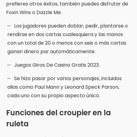
prefieres otros éxitos, también puedes disfrutar de
Foxin Wins o Dazzle Me.
Los jugadores pueden doblar, pedir, plantarse o
rendirse en dos cartas cualesquiera y las manos
con un total de 20 o menos con seis o más cartas
ganan dinero par automáticamente.
Juegos Giros De Casino Gratis 2023.
Se hizo pasar por varios personajes, incluidos
alias como Paul Mann y Leonard Speck Parson,
cada uno con su propio aspecto único.
Funciones del croupier en la
ruleta