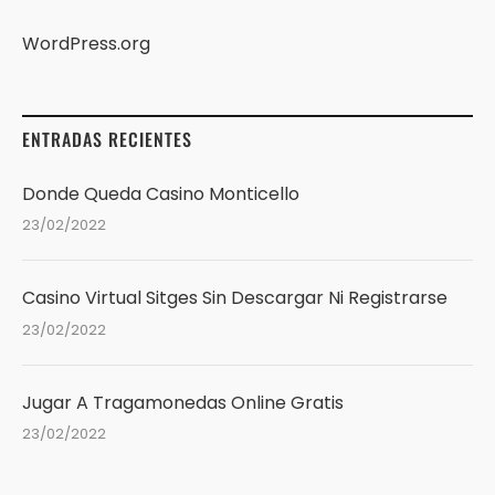
WordPress.org
ENTRADAS RECIENTES
Donde Queda Casino Monticello
23/02/2022
Casino Virtual Sitges Sin Descargar Ni Registrarse
23/02/2022
Jugar A Tragamonedas Online Gratis
23/02/2022