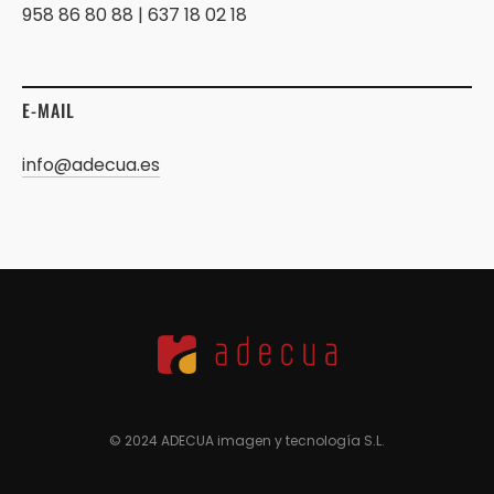
958 86 80 88 | 637 18 02 18
E-MAIL
info@adecua.es
© 2024 ADECUA imagen y tecnología S.L.