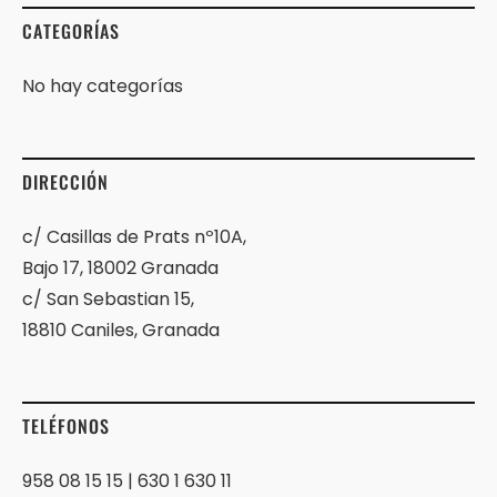
CATEGORÍAS
No hay categorías
DIRECCIÓN
c/ Casillas de Prats nº10A,
Bajo 17, 18002 Granada
c/ San Sebastian 15,
18810 Caniles, Granada
TELÉFONOS
958 08 15 15 | 630 1 630 11