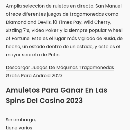
Amplia selección de ruletas en directo. San Manuel
ofrece diferentes juegos de tragamonedas como
Diamond and Devils, 10 Times Pay, Wild Cherry,
Sizzling 7’s, Video Poker y la siempre popular Wheel
of Fortune. Este es el lugar más vigilado de Rusia, de
hecho, un estado dentro de un estado, y este es el
mayor secreto de Putin.
Descargar Juegos De Máquinas Tragamonedas
Gratis Para Android 2023
Amuletos Para Ganar En Las
Spins Del Casino 2023
Sin embargo,
tiene varios