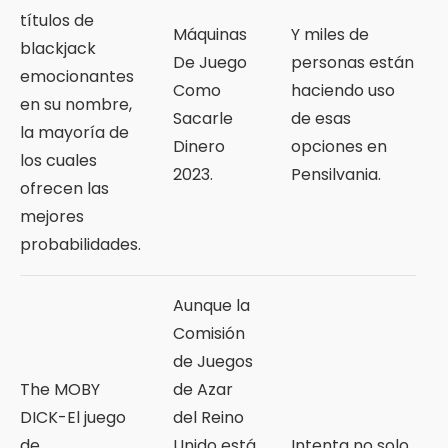
títulos de
Máquinas
Y miles de
blackjack
De Juego
personas están
emocionantes
Como
haciendo uso
en su nombre,
Sacarle
de esas
la mayoría de
Dinero
opciones en
los cuales
2023.
Pensilvania.
ofrecen las
mejores
probabilidades.
Aunque la
Comisión
de Juegos
The MOBY
de Azar
DICK-El juego
del Reino
de
Unido está
Intenta no solo