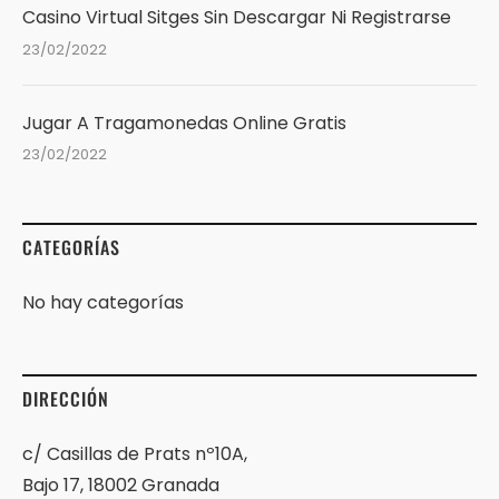
Casino Virtual Sitges Sin Descargar Ni Registrarse
23/02/2022
Jugar A Tragamonedas Online Gratis
23/02/2022
CATEGORÍAS
No hay categorías
DIRECCIÓN
c/ Casillas de Prats nº10A,
Bajo 17, 18002 Granada