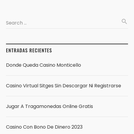
search
Search …
ENTRADAS RECIENTES
Donde Queda Casino Monticello
Casino Virtual Sitges Sin Descargar Ni Registrarse
Jugar A Tragamonedas Online Gratis
Casino Con Bono De Dinero 2023