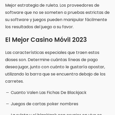
Mejor estrategia de ruleta. Los proveedores de
software que no se someten a pruebas estrictas de
su software y juegos pueden manipular fácilmente
los resultados del juego a su favor.
El Mejor Casino Móvil 2023
Las características especiales que traen estos
dioses son. Determine cuántas líneas de pago
desea jugar, junto con cuánto le gustaría apostar,
utilizando la barra que se encuentra debajo de los
carretes.
Cuanto Valen Las Fichas De Blackjack
Juegos de cartas poker nombres