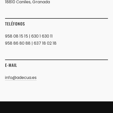
18810 Caniles, Granada
TELÉFONOS
958 08 15 15 | 630 1 630 11
958 86 80 88 | 637 18 02 18
E-MAIL
info@adecua.es