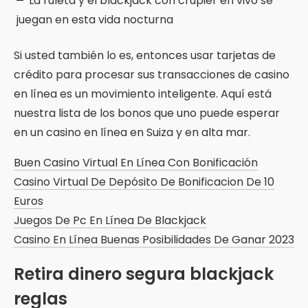
La ruleta y el blackjack con crupier en vivo se
juegan en esta vida nocturna
Si usted también lo es, entonces usar tarjetas de
crédito para procesar sus transacciones de casino
en línea es un movimiento inteligente. Aquí está
nuestra lista de los bonos que uno puede esperar
en un casino en línea en Suiza y en alta mar.
Buen Casino Virtual En Línea Con Bonificación
Casino Virtual De Depósito De Bonificacion De 10
Euros
Juegos De Pc En Línea De Blackjack
Casino En Línea Buenas Posibilidades De Ganar 2023
Retira dinero segura blackjack
reglas