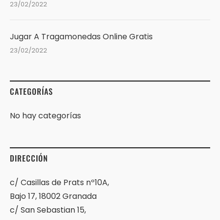
23/02/2022
Jugar A Tragamonedas Online Gratis
23/02/2022
CATEGORÍAS
No hay categorías
DIRECCIÓN
c/ Casillas de Prats nº10A,
Bajo 17, 18002 Granada
c/ San Sebastian 15,