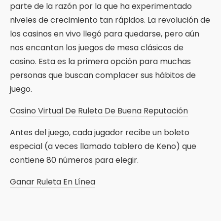
parte de la razón por la que ha experimentado
niveles de crecimiento tan rápidos. La revolución de
los casinos en vivo llegó para quedarse, pero aún
nos encantan los juegos de mesa clásicos de
casino. Esta es la primera opción para muchas
personas que buscan complacer sus hábitos de
juego.
Casino Virtual De Ruleta De Buena Reputación
Antes del juego, cada jugador recibe un boleto
especial (a veces llamado tablero de Keno) que
contiene 80 números para elegir.
Ganar Ruleta En Línea