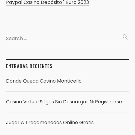
Paypal Casino Depósito 1 Euro 2023
search
Search …
ENTRADAS RECIENTES
Donde Queda Casino Monticello
Casino Virtual Sitges Sin Descargar Ni Registrarse
Jugar A Tragamonedas Online Gratis