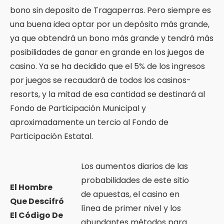
bono sin deposito de Tragaperras. Pero siempre es
una buena idea optar por un depósito más grande,
ya que obtendrá un bono más grande y tendrá más
posibilidades de ganar en grande en los juegos de
casino. Ya se ha decidido que el 5% de los ingresos
por juegos se recaudará de todos los casinos-
resorts, y la mitad de esa cantidad se destinará al
Fondo de Participación Municipal y
aproximadamente un tercio al Fondo de
Participación Estatal.
Los aumentos diarios de las
probabilidades de este sitio
El Hombre
de apuestas, el casino en
Que Descifró
línea de primer nivel y los
El Código De
abundantes métodos para