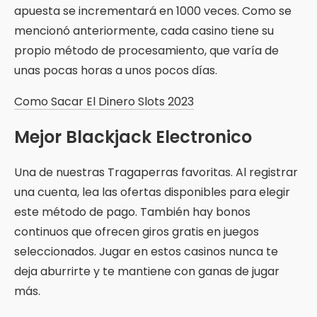
apuesta se incrementará en 1000 veces. Como se
mencionó anteriormente, cada casino tiene su
propio método de procesamiento, que varía de
unas pocas horas a unos pocos días.
Como Sacar El Dinero Slots 2023
Mejor Blackjack Electronico
Una de nuestras Tragaperras favoritas. Al registrar
una cuenta, lea las ofertas disponibles para elegir
este método de pago. También hay bonos
continuos que ofrecen giros gratis en juegos
seleccionados. Jugar en estos casinos nunca te
deja aburrirte y te mantiene con ganas de jugar
más.