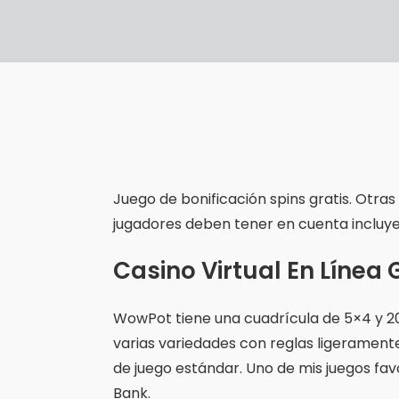
Juego de bonificación spins gratis. Otra
jugadores deben tener en cuenta incluye
Casino Virtual En Línea 
WowPot tiene una cuadrícula de 5×4 y 20
varias variedades con reglas ligeramente
de juego estándar. Uno de mis juegos favo
Bank.