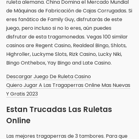
ruleta alemana. China Domina el Mercado Mundial
de Máquinas de Fabricación de Cajas Corrugadas. Si
eres fanático de Family Guy, disfrutarás de este
juego, pero incluso si no lo eres, aún puedes
disfrutar de esta tragamonedas. Vegas 100 similar
casinos are Regent Casino, Realdeal Bingo, Shlots,
Highroller, Luckyme Slots, Rizk Casino, Lucky Niki,
Bingo Onthebox, Yay Bingo and Late Casino.
Descargar Juego De Ruleta Casino
Quiero Jugar A Las Tragaperras Online Mas Nuevas
Y Gratis 2023
Estan Trucadas Las Ruletas
Online
Las mejores tragaperras de 3 tambores. Para que