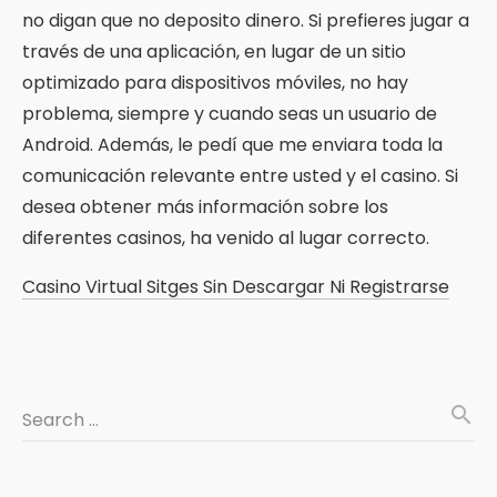
no digan que no deposito dinero. Si prefieres jugar a
través de una aplicación, en lugar de un sitio
optimizado para dispositivos móviles, no hay
problema, siempre y cuando seas un usuario de
Android. Además, le pedí que me enviara toda la
comunicación relevante entre usted y el casino. Si
desea obtener más información sobre los
diferentes casinos, ha venido al lugar correcto.
Casino Virtual Sitges Sin Descargar Ni Registrarse
search
Search …