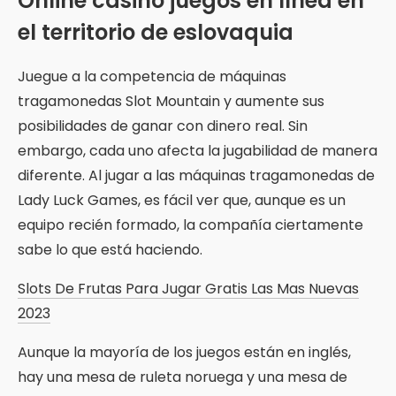
Online casino juegos en línea en
el territorio de eslovaquia
Juegue a la competencia de máquinas
tragamonedas Slot Mountain y aumente sus
posibilidades de ganar con dinero real. Sin
embargo, cada uno afecta la jugabilidad de manera
diferente. Al jugar a las máquinas tragamonedas de
Lady Luck Games, es fácil ver que, aunque es un
equipo recién formado, la compañía ciertamente
sabe lo que está haciendo.
Slots De Frutas Para Jugar Gratis Las Mas Nuevas
2023
Aunque la mayoría de los juegos están en inglés,
hay una mesa de ruleta noruega y una mesa de