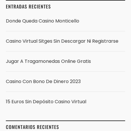
ENTRADAS RECIENTES
Donde Queda Casino Monticello
Casino Virtual Sitges Sin Descargar Ni Registrarse
Jugar A Tragamonedas Online Gratis
Casino Con Bono De Dinero 2023
15 Euros Sin Depósito Casino Virtual
COMENTARIOS RECIENTES