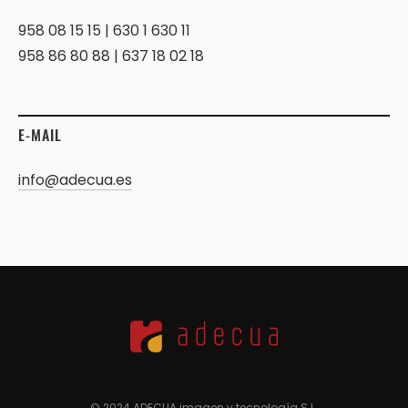
958 08 15 15 | 630 1 630 11
958 86 80 88 | 637 18 02 18
E-MAIL
info@adecua.es
© 2024 ADECUA imagen y tecnología S.L.