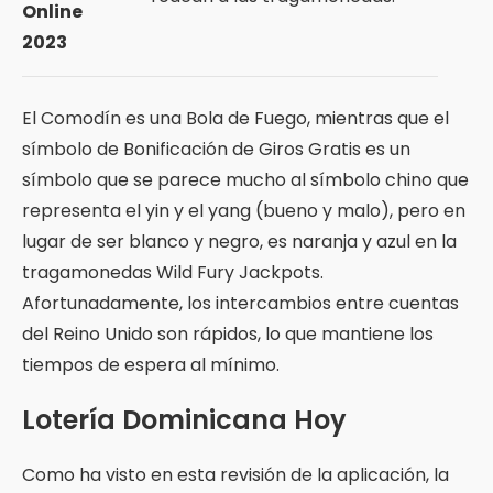
Online
2023
El Comodín es una Bola de Fuego, mientras que el
símbolo de Bonificación de Giros Gratis es un
símbolo que se parece mucho al símbolo chino que
representa el yin y el yang (bueno y malo), pero en
lugar de ser blanco y negro, es naranja y azul en la
tragamonedas Wild Fury Jackpots.
Afortunadamente, los intercambios entre cuentas
del Reino Unido son rápidos, lo que mantiene los
tiempos de espera al mínimo.
Lotería Dominicana Hoy
Como ha visto en esta revisión de la aplicación, la