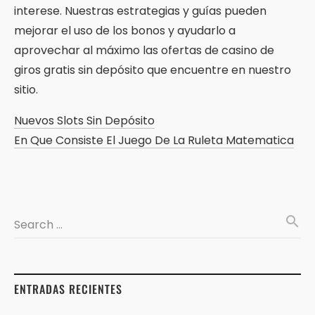
interese. Nuestras estrategias y guías pueden
mejorar el uso de los bonos y ayudarlo a
aprovechar al máximo las ofertas de casino de
giros gratis sin depósito que encuentre en nuestro
sitio.
Nuevos Slots Sin Depósito
En Que Consiste El Juego De La Ruleta Matematica
search
Search …
ENTRADAS RECIENTES