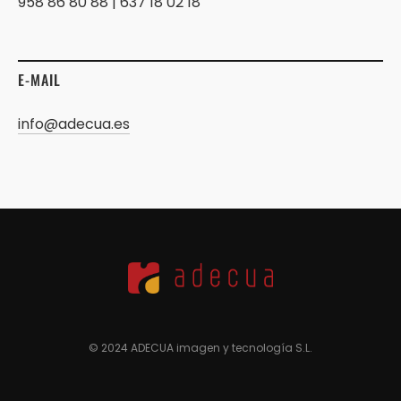
958 86 80 88 | 637 18 02 18
E-MAIL
info@adecua.es
© 2024 ADECUA imagen y tecnología S.L.