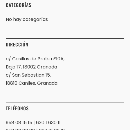
CATEGORÍAS
No hay categorías
DIRECCIÓN
c/ Casillas de Prats nº10A,
Bajo 17, 18002 Granada
c/ San Sebastian 15,
18810 Caniles, Granada
TELÉFONOS
958 08 15 15 | 630 1 630 11