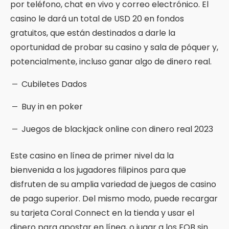
por teléfono, chat en vivo y correo electrónico. El
casino le dará un total de USD 20 en fondos
gratuitos, que están destinados a darle la
oportunidad de probar su casino y sala de póquer y,
potencialmente, incluso ganar algo de dinero real.
Cubiletes Dados
Buy in en poker
Juegos de blackjack online con dinero real 2023
Este casino en línea de primer nivel da la
bienvenida a los jugadores filipinos para que
disfruten de su amplia variedad de juegos de casino
de pago superior. Del mismo modo, puede recargar
su tarjeta Coral Connect en la tienda y usar el
dinero para apostar en línea, o jugar a los FOB sin