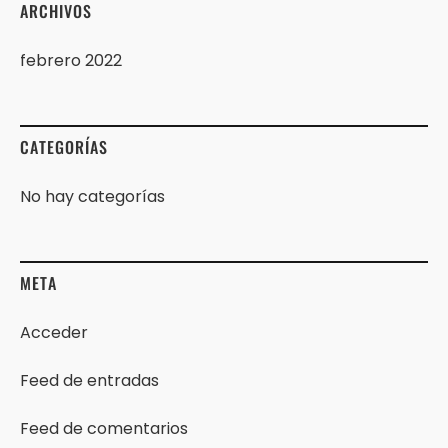
ARCHIVOS
febrero 2022
CATEGORÍAS
No hay categorías
META
Acceder
Feed de entradas
Feed de comentarios