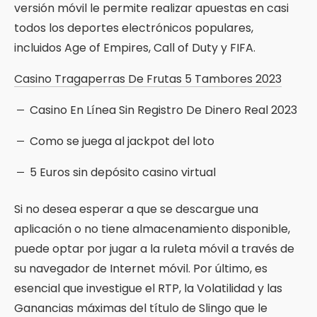
versión móvil le permite realizar apuestas en casi
todos los deportes electrónicos populares,
incluidos Age of Empires, Call of Duty y FIFA.
Casino Tragaperras De Frutas 5 Tambores 2023
Casino En Línea Sin Registro De Dinero Real 2023
Como se juega al jackpot del loto
5 Euros sin depósito casino virtual
Si no desea esperar a que se descargue una
aplicación o no tiene almacenamiento disponible,
puede optar por jugar a la ruleta móvil a través de
su navegador de Internet móvil. Por último, es
esencial que investigue el RTP, la Volatilidad y las
Ganancias máximas del título de Slingo que le