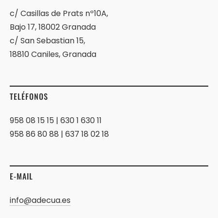
c/ Casillas de Prats nº10A,
Bajo 17, 18002 Granada
c/ San Sebastian 15,
18810 Caniles, Granada
TELÉFONOS
958 08 15 15 | 630 1 630 11
958 86 80 88 | 637 18 02 18
E-MAIL
info@adecua.es