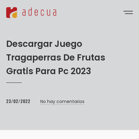
Descargar Juego
Tragaperras De Frutas
Gratis Para Pc 2023
23/02/2022
No hay comentarios