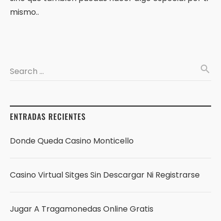
mismo..
search
Search …
ENTRADAS RECIENTES
Donde Queda Casino Monticello
Casino Virtual Sitges Sin Descargar Ni Registrarse
Jugar A Tragamonedas Online Gratis