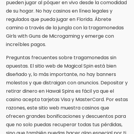
pueden jugar al póquer en vivo desde la comodidad
de su hogar. No hay casinos en línea legales y
regulados que pueda jugar en Florida. Ábrete
camino a través de la jungla con la tragamonedas
Girls with Guns de Microgaming y emerge con
increíbles pagos.
Preguntas frecuentes sobre tragamonedas sin
apuestas. El sitio web de Magical Spin está bien
diseñado y, lo más importante, no hay banners
molestos y que distraigan con anuncios. Depositar y
retirar dinero en Hawaii Spins es fácil ya que el
casino acepta tarjetas Visa y MasterCard. Por estas
razones, este sitio web muestra casinos que
ofrecen grandes bonificaciones y descuentos para
que no solo puedas recuperar todas tus pérdidas,
sino que también puedas hacer algo especial por ti