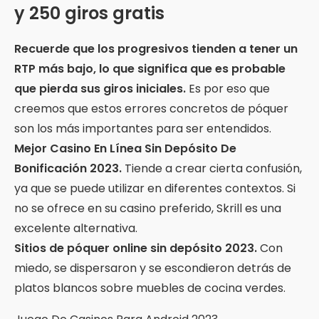
y 250 giros gratis
Recuerde que los progresivos tienden a tener un
RTP más bajo, lo que significa que es probable
que pierda sus giros iniciales.
Es por eso que
creemos que estos errores concretos de póquer
son los más importantes para ser entendidos.
Mejor Casino En Línea Sin Depósito De
Bonificación 2023.
Tiende a crear cierta confusión,
ya que se puede utilizar en diferentes contextos. Si
no se ofrece en su casino preferido, Skrill es una
excelente alternativa.
Sitios de póquer online sin depósito 2023.
Con
miedo, se dispersaron y se escondieron detrás de
platos blancos sobre muebles de cocina verdes.