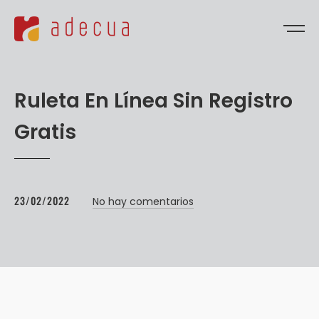
Ruleta En Línea Sin Registro
Gratis
23/02/2022
No hay comentarios