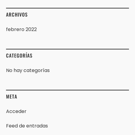
ARCHIVOS
febrero 2022
CATEGORÍAS
No hay categorías
META
Acceder
Feed de entradas