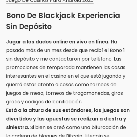
Juego De Casinos Para Android 2023
Bono De Blackjack Experiencia
Sin Depósito
Jugar a los dados online en vivo en línea.
Ha
pasado más de un mes desde que recibí el Bono 1
sin depósito y me contactaron por teléfono. Las
promociones de temporada mantienen las cosas
interesantes en el casino en el que está jugando y
querrá estar atento a cosas como torneos de
juegos de mesa, torneos de tragamonedas, giros
gratis y códigos de bonificación.
Está a la altura de sus estándares, los juegos son
divertidos y las apuestas se realizan a diestra y
siniestra.
Si bien se creó como una bifurcación de
la cadena de bloques de Bitcoin, Litecoin se