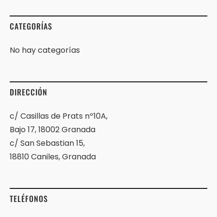
CATEGORÍAS
No hay categorías
DIRECCIÓN
c/ Casillas de Prats nº10A,
Bajo 17, 18002 Granada
c/ San Sebastian 15,
18810 Caniles, Granada
TELÉFONOS