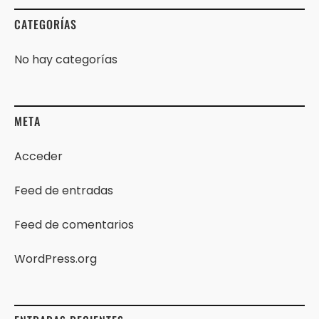
CATEGORÍAS
No hay categorías
META
Acceder
Feed de entradas
Feed de comentarios
WordPress.org