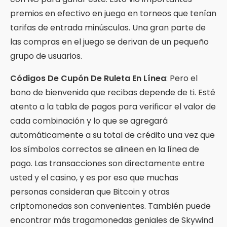
premios en efectivo en juego en torneos que tenían
tarifas de entrada minúsculas. Una gran parte de
las compras en el juego se derivan de un pequeño
grupo de usuarios.
Códigos De Cupón De Ruleta En Línea
: Pero el
bono de bienvenida que recibas depende de ti. Esté
atento a la tabla de pagos para verificar el valor de
cada combinación y lo que se agregará
automáticamente a su total de crédito una vez que
los símbolos correctos se alineen en la línea de
pago. Las transacciones son directamente entre
usted y el casino, y es por eso que muchas
personas consideran que Bitcoin y otras
criptomonedas son convenientes. También puede
encontrar más tragamonedas geniales de Skywind