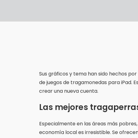
Sus gráficos y tema han sido hechos por
de juegos de tragamonedas para iPad. E
crear una nueva cuenta.
Las mejores tragaperras
Especialmente en las áreas más pobres, l
economía local es irresistible. Se ofrec