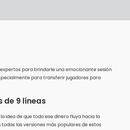
 expertos para brindarle una emocionante sesión
specialmente para transferir jugadores para
 de 9 líneas
a idea de que todo ese dinero fluya hacia la
en todas las versiones más populares de estos