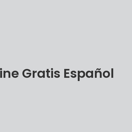
ine Gratis Español