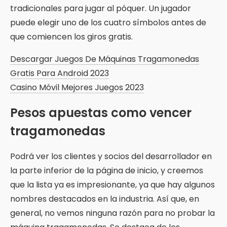
tradicionales para jugar al póquer. Un jugador
puede elegir uno de los cuatro símbolos antes de
que comiencen los giros gratis.
Descargar Juegos De Máquinas Tragamonedas
Gratis Para Android 2023
Casino Móvil Mejores Juegos 2023
Pesos apuestas como vencer
tragamonedas
Podrá ver los clientes y socios del desarrollador en
la parte inferior de la página de inicio, y creemos
que la lista ya es impresionante, ya que hay algunos
nombres destacados en la industria. Así que, en
general, no vemos ninguna razón para no probar la