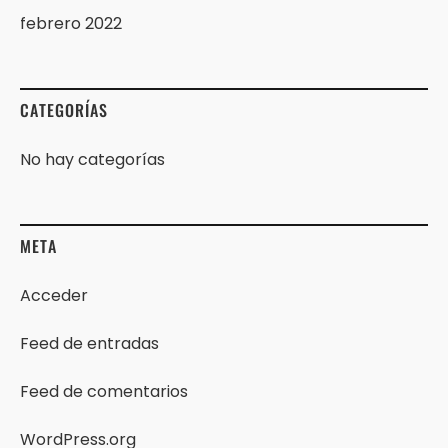
febrero 2022
CATEGORÍAS
No hay categorías
META
Acceder
Feed de entradas
Feed de comentarios
WordPress.org