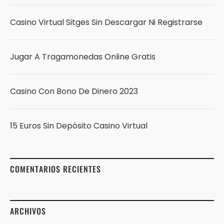
Casino Virtual Sitges Sin Descargar Ni Registrarse
Jugar A Tragamonedas Online Gratis
Casino Con Bono De Dinero 2023
15 Euros Sin Depósito Casino Virtual
COMENTARIOS RECIENTES
ARCHIVOS