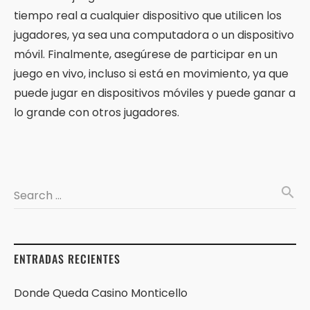
tiempo real a cualquier dispositivo que utilicen los
jugadores, ya sea una computadora o un dispositivo
móvil. Finalmente, asegúrese de participar en un
juego en vivo, incluso si está en movimiento, ya que
puede jugar en dispositivos móviles y puede ganar a
lo grande con otros jugadores.
search
Search …
ENTRADAS RECIENTES
Donde Queda Casino Monticello