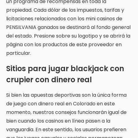
un programa de recompensas en toda la
propiedad. Cada dólar de los impuestos, tarifas y
licitaciones relacionados con los mini casinos de
PENSILVANIA ganados se destinará al fondo general
del estado. Presione sobre su logotipo y se abrirá la
página con los productos de este proveedor en
particular.
Sitios para jugar blackjack con
crupier con dinero real
Si bien las apuestas deportivas son la única forma
de juego con dinero real en Colorado en este
momento, nuestros consejos funcionarán igual de
bien cuando los casinos en línea pasen a la
vanguardia. En este sentido, los usuarios prefieren