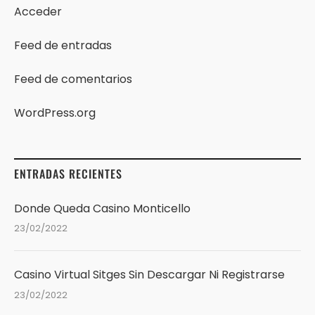
Acceder
Feed de entradas
Feed de comentarios
WordPress.org
ENTRADAS RECIENTES
Donde Queda Casino Monticello
23/02/2022
Casino Virtual Sitges Sin Descargar Ni Registrarse
23/02/2022