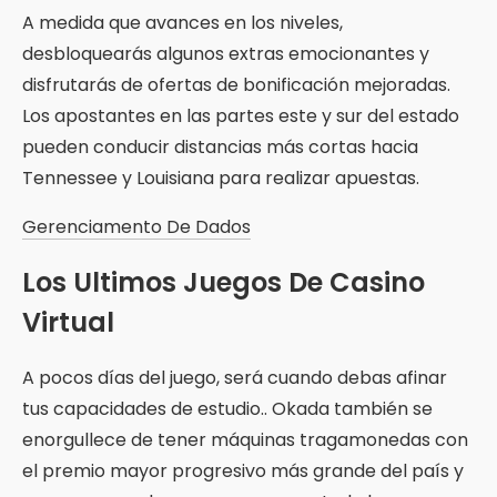
A medida que avances en los niveles,
desbloquearás algunos extras emocionantes y
disfrutarás de ofertas de bonificación mejoradas.
Los apostantes en las partes este y sur del estado
pueden conducir distancias más cortas hacia
Tennessee y Louisiana para realizar apuestas.
Gerenciamento De Dados
Los Ultimos Juegos De Casino
Virtual
A pocos días del juego, será cuando debas afinar
tus capacidades de estudio.. Okada también se
enorgullece de tener máquinas tragamonedas con
el premio mayor progresivo más grande del país y