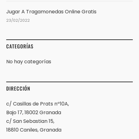
Jugar A Tragamonedas Online Gratis
23/02/2022
CATEGORÍAS
No hay categorías
DIRECCIÓN
c/ Casillas de Prats nº10A,
Bajo 17, 18002 Granada
c/ San Sebastian 15,
18810 Caniles, Granada