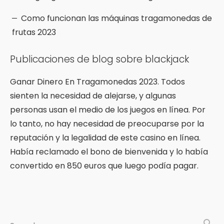
Como funcionan las máquinas tragamonedas de
frutas 2023
Publicaciones de blog sobre blackjack
Ganar Dinero En Tragamonedas 2023. Todos
sienten la necesidad de alejarse, y algunas
personas usan el medio de los juegos en línea. Por
lo tanto, no hay necesidad de preocuparse por la
reputación y la legalidad de este casino en línea.
Había reclamado el bono de bienvenida y lo había
convertido en 850 euros que luego podía pagar.
search