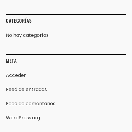
CATEGORÍAS
No hay categorías
META
Acceder
Feed de entradas
Feed de comentarios
WordPress.org