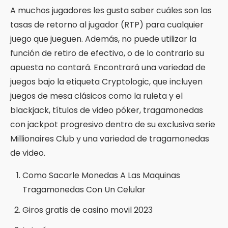
A muchos jugadores les gusta saber cuáles son las
tasas de retorno al jugador (RTP) para cualquier
juego que jueguen. Además, no puede utilizar la
función de retiro de efectivo, o de lo contrario su
apuesta no contará. Encontrará una variedad de
juegos bajo la etiqueta Cryptologic, que incluyen
juegos de mesa clásicos como la ruleta y el
blackjack, títulos de video póker, tragamonedas
con jackpot progresivo dentro de su exclusiva serie
Millionaires Club y una variedad de tragamonedas
de video.
Como Sacarle Monedas A Las Maquinas
Tragamonedas Con Un Celular
Giros gratis de casino movil 2023