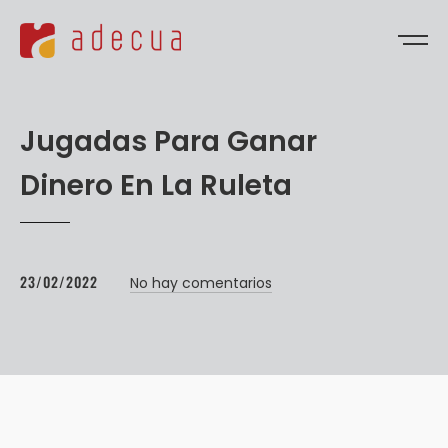
Jugadas Para Ganar
Dinero En La Ruleta
23/02/2022
No hay comentarios