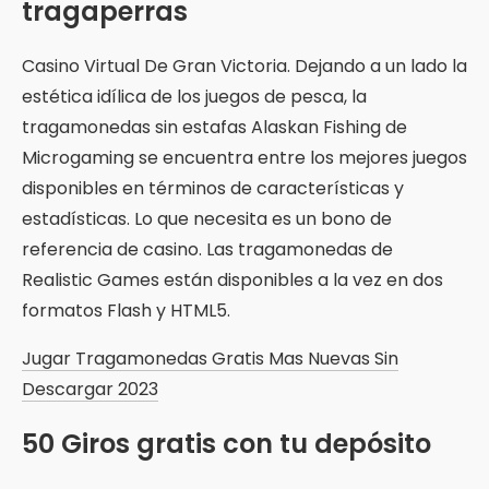
tragaperras
Casino Virtual De Gran Victoria. Dejando a un lado la
estética idílica de los juegos de pesca, la
tragamonedas sin estafas Alaskan Fishing de
Microgaming se encuentra entre los mejores juegos
disponibles en términos de características y
estadísticas. Lo que necesita es un bono de
referencia de casino. Las tragamonedas de
Realistic Games están disponibles a la vez en dos
formatos Flash y HTML5.
Jugar Tragamonedas Gratis Mas Nuevas Sin
Descargar 2023
50 Giros gratis con tu depósito