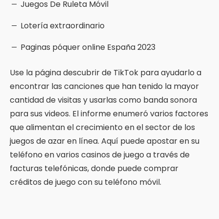
Juegos De Ruleta Móvil
Lotería extraordinario
Paginas póquer online España 2023
Use la página descubrir de TikTok para ayudarlo a
encontrar las canciones que han tenido la mayor
cantidad de visitas y usarlas como banda sonora
para sus videos. El informe enumeró varios factores
que alimentan el crecimiento en el sector de los
juegos de azar en línea. Aquí puede apostar en su
teléfono en varios casinos de juego a través de
facturas telefónicas, donde puede comprar
créditos de juego con su teléfono móvil.