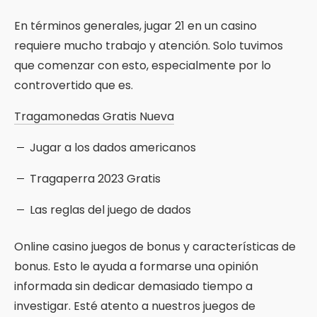
En términos generales, jugar 21 en un casino
requiere mucho trabajo y atención. Solo tuvimos
que comenzar con esto, especialmente por lo
controvertido que es.
Tragamonedas Gratis Nueva
Jugar a los dados americanos
Tragaperra 2023 Gratis
Las reglas del juego de dados
Online casino juegos de bonus y características de
bonus. Esto le ayuda a formarse una opinión
informada sin dedicar demasiado tiempo a
investigar. Esté atento a nuestros juegos de