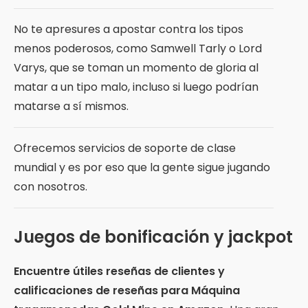
No te apresures a apostar contra los tipos
menos poderosos, como Samwell Tarly o Lord
Varys, que se toman un momento de gloria al
matar a un tipo malo, incluso si luego podrían
matarse a sí mismos.
Ofrecemos servicios de soporte de clase
mundial y es por eso que la gente sigue jugando
con nosotros.
Juegos de bonificación y jackpot
Encuentre útiles reseñas de clientes y
calificaciones de reseñas para Máquina