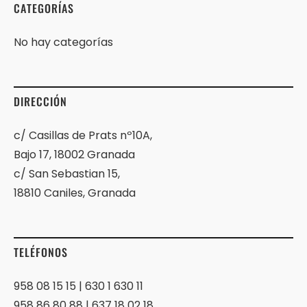
CATEGORÍAS
No hay categorías
DIRECCIÓN
c/ Casillas de Prats nº10A,
Bajo 17, 18002 Granada
c/ San Sebastian 15,
18810 Caniles, Granada
TELÉFONOS
958 08 15 15 | 630 1 630 11
958 86 80 88 | 637 18 02 18