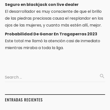
Seguro en blackjack con live dealer
El desarrollador es muy consciente de que el brillo
de las piedras preciosas causa el resplandor en los
ojos de las mujeres, y cuanto más estén allí, mejor.
Probabilidad De Ganar En Tragaperras 2023
Este total me llamó la atención casi de inmediato
mientras miraba a toda la liga.
search
Search …
ENTRADAS RECIENTES