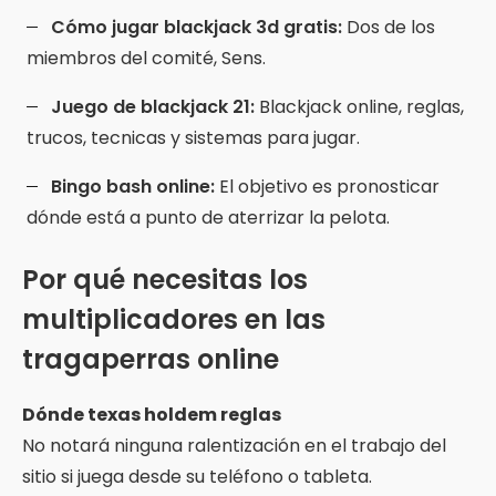
Cómo jugar blackjack 3d gratis:
Dos de los
miembros del comité, Sens.
Juego de blackjack 21:
Blackjack online, reglas,
trucos, tecnicas y sistemas para jugar.
Bingo bash online:
El objetivo es pronosticar
dónde está a punto de aterrizar la pelota.
Por qué necesitas los
multiplicadores en las
tragaperras online
Dónde texas holdem reglas
No notará ninguna ralentización en el trabajo del
sitio si juega desde su teléfono o tableta.