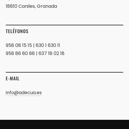
18810 Caniles, Granada
TELÉFONOS
958 08 15 15 | 630 1 630 11
958 86 80 88 | 637 18 02 18
E-MAIL
info@adecua.es