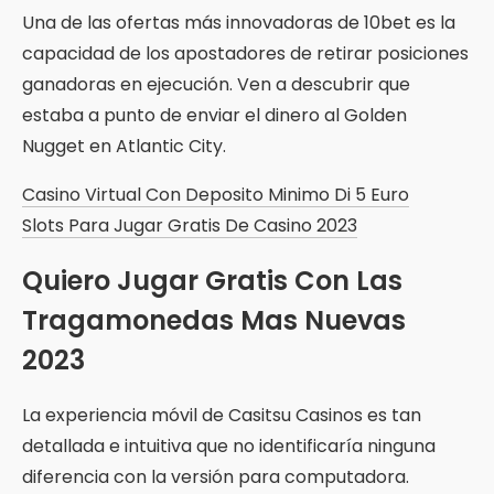
Una de las ofertas más innovadoras de 10bet es la
capacidad de los apostadores de retirar posiciones
ganadoras en ejecución. Ven a descubrir que
estaba a punto de enviar el dinero al Golden
Nugget en Atlantic City.
Casino Virtual Con Deposito Minimo Di 5 Euro
Slots Para Jugar Gratis De Casino 2023
Quiero Jugar Gratis Con Las
Tragamonedas Mas Nuevas
2023
La experiencia móvil de Casitsu Casinos es tan
detallada e intuitiva que no identificaría ninguna
diferencia con la versión para computadora.