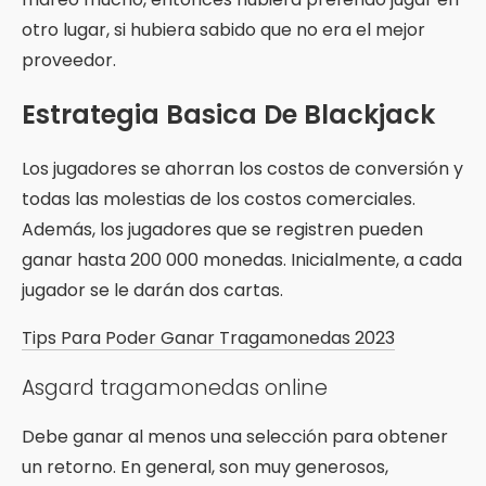
otro lugar, si hubiera sabido que no era el mejor
proveedor.
Estrategia Basica De Blackjack
Los jugadores se ahorran los costos de conversión y
todas las molestias de los costos comerciales.
Además, los jugadores que se registren pueden
ganar hasta 200 000 monedas. Inicialmente, a cada
jugador se le darán dos cartas.
Tips Para Poder Ganar Tragamonedas 2023
Asgard tragamonedas online
Debe ganar al menos una selección para obtener
un retorno. En general, son muy generosos,