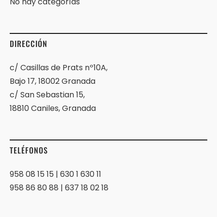
No hay categorías
DIRECCIÓN
c/ Casillas de Prats nº10A,
Bajo 17, 18002 Granada
c/ San Sebastian 15,
18810 Caniles, Granada
TELÉFONOS
958 08 15 15 | 630 1 630 11
958 86 80 88 | 637 18 02 18