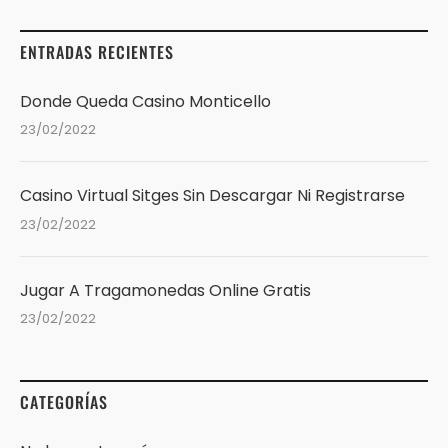
ENTRADAS RECIENTES
Donde Queda Casino Monticello
23/02/2022
Casino Virtual Sitges Sin Descargar Ni Registrarse
23/02/2022
Jugar A Tragamonedas Online Gratis
23/02/2022
CATEGORÍAS