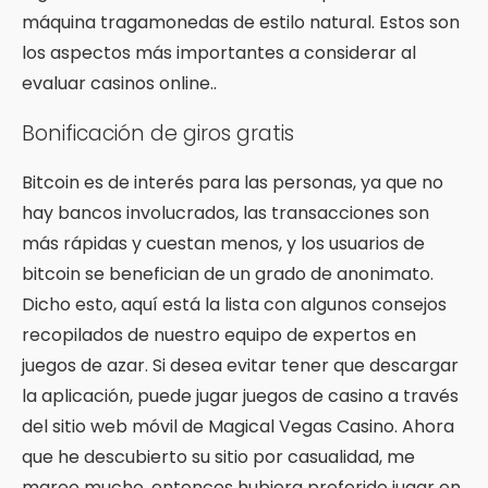
máquina tragamonedas de estilo natural. Estos son
los aspectos más importantes a considerar al
evaluar casinos online..
Bonificación de giros gratis
Bitcoin es de interés para las personas, ya que no
hay bancos involucrados, las transacciones son
más rápidas y cuestan menos, y los usuarios de
bitcoin se benefician de un grado de anonimato.
Dicho esto, aquí está la lista con algunos consejos
recopilados de nuestro equipo de expertos en
juegos de azar. Si desea evitar tener que descargar
la aplicación, puede jugar juegos de casino a través
del sitio web móvil de Magical Vegas Casino. Ahora
que he descubierto su sitio por casualidad, me
mareo mucho, entonces hubiera preferido jugar en