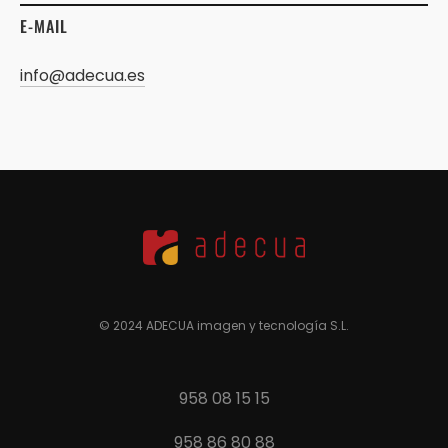
E-MAIL
info@adecua.es
© 2024 ADECUA imagen y tecnología S.L.
958 08 15 15
958 86 80 88