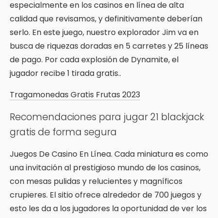
especialmente en los casinos en línea de alta
calidad que revisamos, y definitivamente deberían
serlo. En este juego, nuestro explorador Jim va en
busca de riquezas doradas en 5 carretes y 25 líneas
de pago. Por cada explosión de Dynamite, el
jugador recibe 1 tirada gratis..
Tragamonedas Gratis Frutas 2023
Recomendaciones para jugar 21 blackjack
gratis de forma segura
Juegos De Casino En Línea. Cada miniatura es como
una invitación al prestigioso mundo de los casinos,
con mesas pulidas y relucientes y magníficos
crupieres. El sitio ofrece alrededor de 700 juegos y
esto les da a los jugadores la oportunidad de ver los