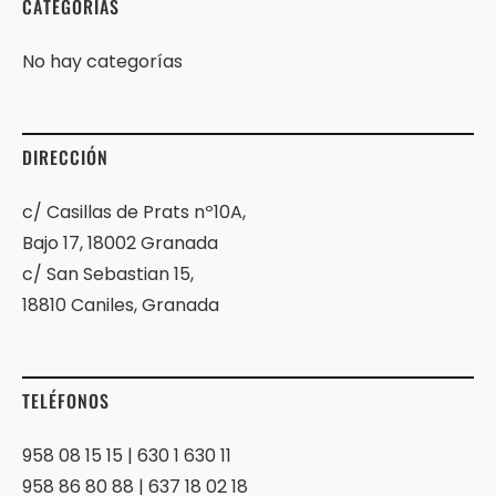
CATEGORÍAS
No hay categorías
DIRECCIÓN
c/ Casillas de Prats nº10A,
Bajo 17, 18002 Granada
c/ San Sebastian 15,
18810 Caniles, Granada
TELÉFONOS
958 08 15 15 | 630 1 630 11
958 86 80 88 | 637 18 02 18