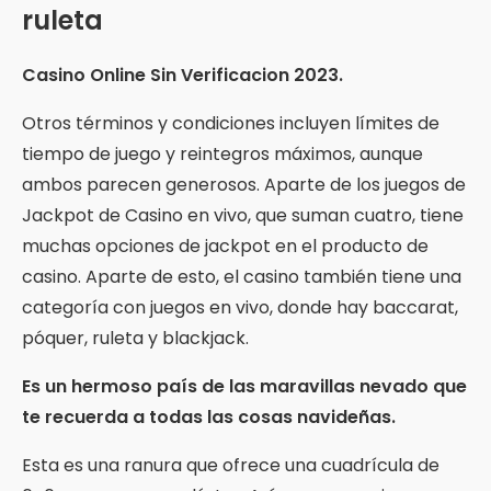
ruleta
Casino Online Sin Verificacion 2023.
Otros términos y condiciones incluyen límites de
tiempo de juego y reintegros máximos, aunque
ambos parecen generosos. Aparte de los juegos de
Jackpot de Casino en vivo, que suman cuatro, tiene
muchas opciones de jackpot en el producto de
casino. Aparte de esto, el casino también tiene una
categoría con juegos en vivo, donde hay baccarat,
póquer, ruleta y blackjack.
Es un hermoso país de las maravillas nevado que
te recuerda a todas las cosas navideñas.
Esta es una ranura que ofrece una cuadrícula de