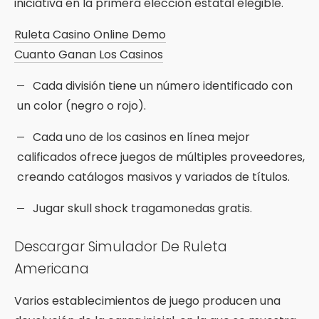
iniciativa en la primera elección estatal elegible.
Ruleta Casino Online Demo
Cuanto Ganan Los Casinos
Cada división tiene un número identificado con
un color (negro o rojo).
Cada uno de los casinos en línea mejor
calificados ofrece juegos de múltiples proveedores,
creando catálogos masivos y variados de títulos.
Jugar skull shock tragamonedas gratis.
Descargar Simulador De Ruleta
Americana
Varios establecimientos de juego producen una