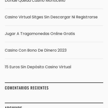
Donde Queda Casino Monticello
Casino Virtual Sitges Sin Descargar Ni Registrarse
Jugar A Tragamonedas Online Gratis
Casino Con Bono De Dinero 2023
15 Euros Sin Depósito Casino Virtual
COMENTARIOS RECIENTES