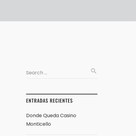
search
Search …
ENTRADAS RECIENTES
Donde Queda Casino
Monticello