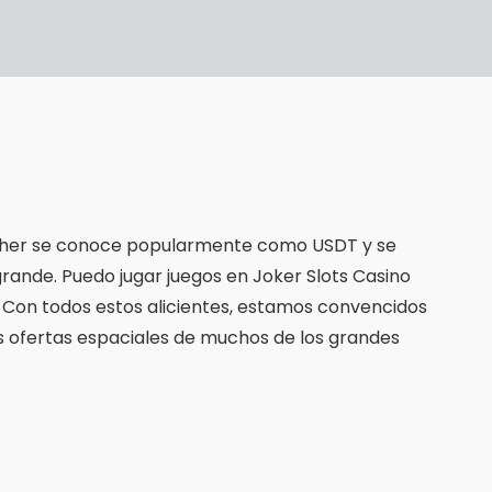
Tether se conoce popularmente como USDT y se
ande. Puedo jugar juegos en Joker Slots Casino
. Con todos estos alicientes, estamos convencidos
s ofertas espaciales de muchos de los grandes