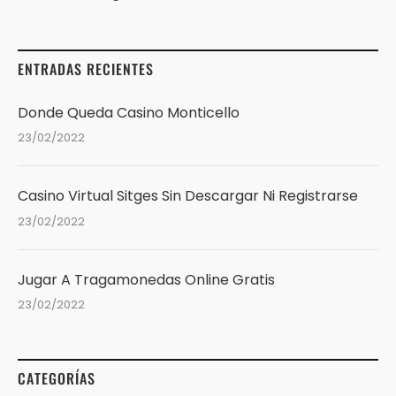
ENTRADAS RECIENTES
Donde Queda Casino Monticello
23/02/2022
Casino Virtual Sitges Sin Descargar Ni Registrarse
23/02/2022
Jugar A Tragamonedas Online Gratis
23/02/2022
CATEGORÍAS