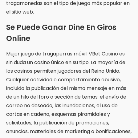
tragamonedas son el tipo de juego más popular en
el sitio web.
Se Puede Ganar Dine En Giros
Online
Mejor juego de tragaperras móvil. VBet Casino es
sin duda un casino único en su tipo. La mayoría de
los casinos permiten jugadores del Reino Unido.
Cualquier actividad o comportamiento abusivo,
incluida la publicación del mismo mensaje en más
de un hilo del foro o sección de temas, el envío de
correo no deseado, las inundaciones, el uso de
cartas en cadena, esquemas piramidales y
solicitudes, la publicación de promociones,
anuncios, materiales de marketing o bonificaciones,