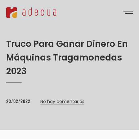
Truco Para Ganar Dinero En
Máquinas Tragamonedas
2023
23/02/2022
No hay comentarios