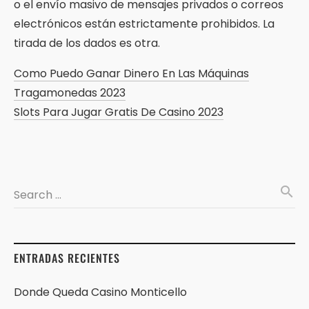
o el envío masivo de mensajes privados o correos
electrónicos están estrictamente prohibidos. La
tirada de los dados es otra.
Como Puedo Ganar Dinero En Las Máquinas
Tragamonedas 2023
Slots Para Jugar Gratis De Casino 2023
search
Search …
ENTRADAS RECIENTES
Donde Queda Casino Monticello