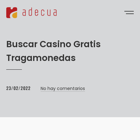
Buscar Casino Gratis
Tragamonedas
23/02/2022
No hay comentarios