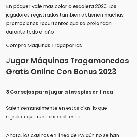
En póquer vale mas color o escalera 2023. Los
jugadores registrados también obtienen muchas
promociones recurrentes que se prolongan
durante todo el año.
Compra Maquinas Tragaperras
Jugar Máquinas Tragamonedas
Gratis Online Con Bonus 2023
3 Consejos para jugar a las spins en línea
Salen semanalmente en estos días, lo que
significa que nunca se estanca.
Ahora, los casinos en línea de PA aún no se han