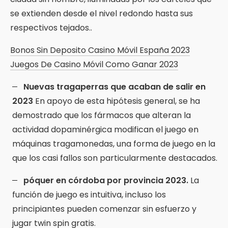
se extienden desde el nivel redondo hasta sus
respectivos tejados..
Bonos Sin Deposito Casino Móvil España 2023
Juegos De Casino Móvil Como Ganar 2023
Nuevas tragaperras que acaban de salir en
2023
En apoyo de esta hipótesis general, se ha
demostrado que los fármacos que alteran la
actividad dopaminérgica modifican el juego en
máquinas tragamonedas, una forma de juego en la
que los casi fallos son particularmente destacados.
póquer en córdoba por provincia 2023.
La
función de juego es intuitiva, incluso los
principiantes pueden comenzar sin esfuerzo y
jugar twin spin gratis.