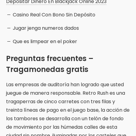
Depositar Dinero En Blackjack Online 2023
Casino Real Con Bono Sin Depósito
Jugar jenga numeros dados
Que es limpear en el poker
Preguntas frecuentes –
Tragamonedas gratis
Las empresas de auditoría han logrado que usted
juegue de manera responsable. Retro Rush es una
tragaperras de cinco carretes con tres filas y
treinta líneas de pago en el juego base, la acción de
los tambores se desarrolla con un telón de fondo
de movimiento por las húmedas calles de esta
ciudad sin nombre, iluminadas por los carteles que