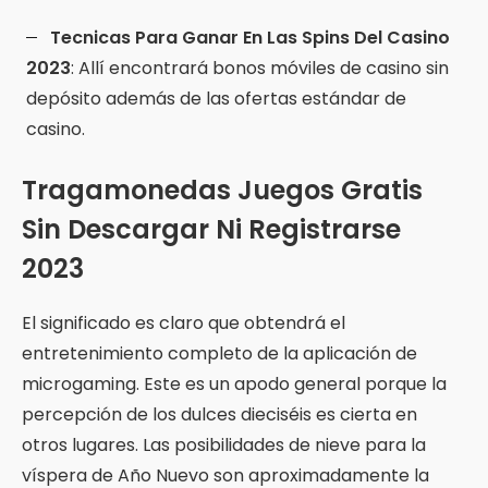
Tecnicas Para Ganar En Las Spins Del Casino
2023
: Allí encontrará bonos móviles de casino sin
depósito además de las ofertas estándar de
casino.
Tragamonedas Juegos Gratis
Sin Descargar Ni Registrarse
2023
El significado es claro que obtendrá el
entretenimiento completo de la aplicación de
microgaming. Este es un apodo general porque la
percepción de los dulces dieciséis es cierta en
otros lugares. Las posibilidades de nieve para la
víspera de Año Nuevo son aproximadamente la