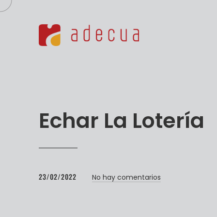
Echar La Lotería
23/02/2022
No hay comentarios