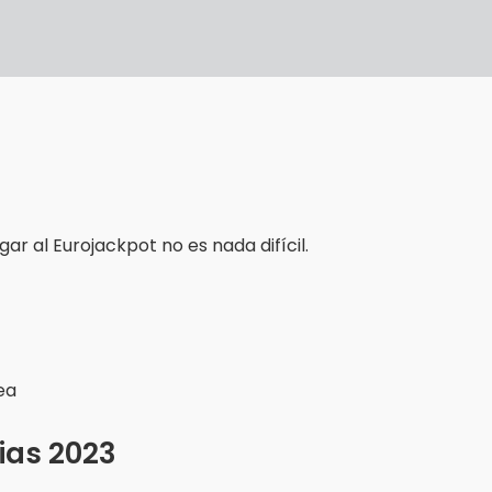
ar al Eurojackpot no es nada difícil.
ea
ias 2023