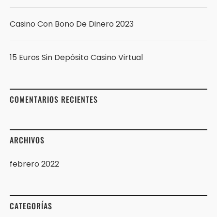
Casino Con Bono De Dinero 2023
15 Euros Sin Depósito Casino Virtual
COMENTARIOS RECIENTES
ARCHIVOS
febrero 2022
CATEGORÍAS