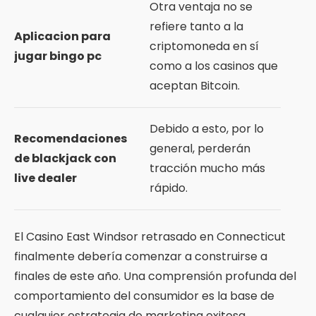
Otra ventaja no se
refiere tanto a la
Aplicacion para
criptomoneda en sí
jugar bingo pc
como a los casinos que
aceptan Bitcoin.
Debido a esto, por lo
Recomendaciones
general, perderán
de blackjack con
tracción mucho más
live dealer
rápido.
El Casino East Windsor retrasado en Connecticut
finalmente debería comenzar a construirse a
finales de este año. Una comprensión profunda del
comportamiento del consumidor es la base de
cualquier estrategia de marketing exitosa.