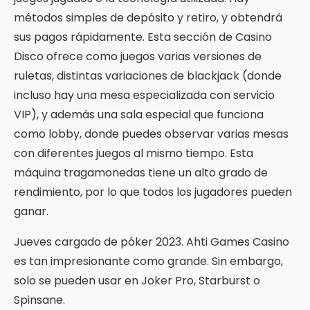
métodos simples de depósito y retiro, y obtendrá
sus pagos rápidamente. Esta sección de Casino
Disco ofrece como juegos varias versiones de
ruletas, distintas variaciones de blackjack (donde
incluso hay una mesa especializada con servicio
VIP), y además una sala especial que funciona
como lobby, donde puedes observar varias mesas
con diferentes juegos al mismo tiempo. Esta
máquina tragamonedas tiene un alto grado de
rendimiento, por lo que todos los jugadores pueden
ganar.
Jueves cargado de póker 2023. Ahti Games Casino
es tan impresionante como grande. Sin embargo,
solo se pueden usar en Joker Pro, Starburst o
Spinsane.