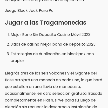
Juego Black Jack Para Pc
Jugar a las Tragamonedas
Mejor Bono Sin Depósito Casino Móvil 2023
Sitios de casino mejor bono de depósito 2023
Estrategias de duplicación en blackjack con
crupier
Elegirás tres de los seis volcanes y el Gigante del
Bote arrojará una moneda en cada uno, lo que hará
que estallen en una lluvia de monedas o,
ocasionalmente, en otra selección gratuita. Basado
completamente en Flash, sirve para su juego de
elección sin requerir la descarga o instalación de