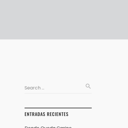
search
Search …
ENTRADAS RECIENTES